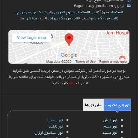
ایمیل: 20gasht.a@ gmail.com
(
استعلام مجوز آژانس
)(
استعلام ممنوع الخروجی
)(
پرداخت عوارض خروج
)
(
تابلو فرودگاه امام خمینی
)(
تابلو فرودگاه مهرآباد
)(
آب و هوا شهرها
)
توجه: در صورت انصراف از شرکت نمودن در سفر، جریمه کنسلی طبق شرایط
مندرج در «منشور 20 گشت آریا» از مسافر دریافت خواهد شد. برای مطالعه شرایط
انصراف
اینجا
کلیک کنید.
تورهای محبوب
سایر تورها
تور کیش
تور روسیه
تور قشم
تور تایلند
تور مشهد
تور استانبول ارزان