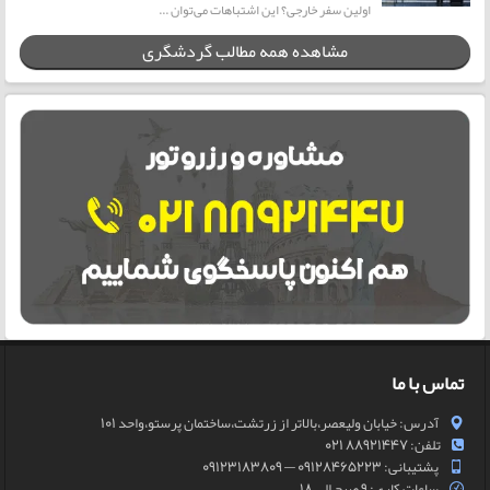
اولین سفر خارجی؟ این اشتباهات می‌توان ...
مشاهده همه مطالب گردشگری
تماس با ما
آدرس: خیابان ولیعصر،بالاتر از زرتشت،ساختمان پرستو،واحد 101
تلفن: 88921447 021
پشتیبانی: 09128465223 — 09123183809
ساعات کاری: 9 صبح الی 18