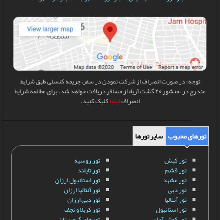
توجه: در صورت انصراف از شرکت نمودن در سفر، جریمه کنسلی طبق شرایط
مندرج در «منشور 20 گشت آریا» از مسافر دریافت خواهد شد. برای مطالعه شرایط
انصراف
اینجا
کلیک کنید.
تورهای محبوب
سایر تورها
تور کیش
تور روسیه
تور قشم
تور تایلند
تور مشهد
تور استانبول ارزان
تور دبی
تور آنتالیا ارزان
تور آنتالیا
تور دبی ارزان
تور استانبول
تور کربلا و نجف
تور کوش آداسی
تورهای گرجستان