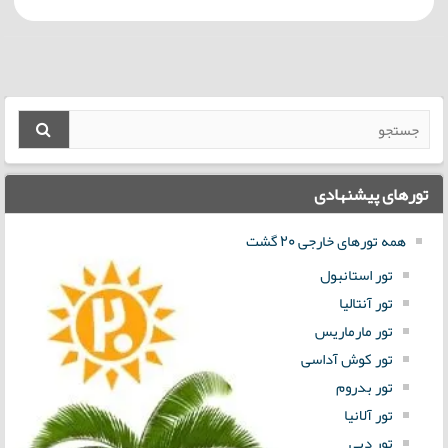
تورهای پیشنهادی
همه تورهای خارجی 20 گشت
تور استانبول
تور آنتالیا
تور مارماریس
تور کوش آداسی
تور بدروم
تور آلانیا
تور دبی