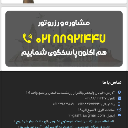
تماس با ما
آدرس: خیابان ولیعصر،بالاتر از زرتشت،ساختمان پرستو،واحد 101
تلفن: 88921447 021
پشتیبانی: 09128465223 — 09123183809
ساعات کاری: 9 صبح الی 18
ایمیل: 20gasht.a@ gmail.com
(
استعلام مجوز آژانس
)(
استعلام ممنوع الخروجی
)(
پرداخت عوارض خروج
)
(
تابلو فرودگاه امام خمینی
)(
تابلو فرودگاه مهرآباد
)(
آب و هوا شهرها
)