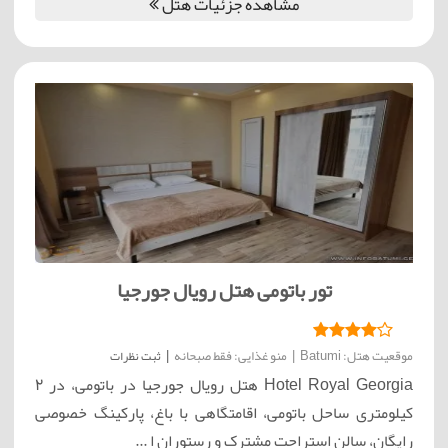
مشاهده جزئیات هتل
تور باتومی هتل رویال جورجیا
موقعیت هتل: Batumi
|
منو غذایی: فقط صبحانه
|
ثبت نظرات
Hotel Royal Georgia هتل رویال جورجیا در باتومی، در 2
کیلومتری ساحل باتومی، اقامتگاهی با باغ، پارکینگ خصوصی
رایگان، سالن استراحت مشترک و رستوران ا ...