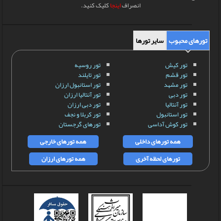
انصراف
اینجا
کلیک کنید.
تورهای محبوب
سایر تورها
تور کیش
تور روسیه
تور قشم
تور تایلند
تور مشهد
تور استانبول ارزان
تور دبی
تور آنتالیا ارزان
تور آنتالیا
تور دبی ارزان
تور استانبول
تور کربلا و نجف
تور کوش آداسی
تورهای گرجستان
همه تورهای داخلی
همه تورهای خارجی
تورهای لحظه آخری
همه تورهای ارزان