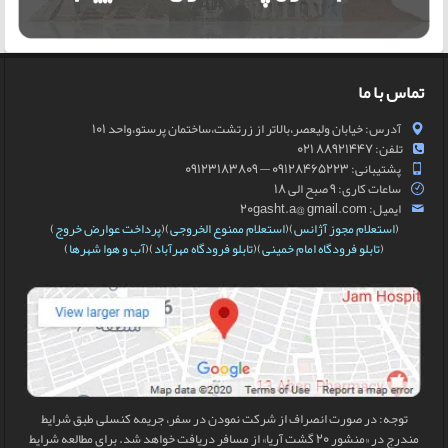
تماس با ما
آدرس: خیابان ولیعصر،بالاتر از زرتشت،ساختمان پرستو،واحد 101
تلفن: 88921447 021
پشتیبانی: 09128465223 — 09123183809
ساعات کاری: 9 صبح الی 18
ایمیل: 20gasht.a@ gmail.com
(
استعلام مجوز آژانس
)(
استعلام ممنوع الخروجی
)(
پرداخت عوارض خروج
)
(
تابلو فرودگاه امام خمینی
)(
تابلو فرودگاه مهرآباد
)(
آب و هوا شهرها
)
توجه: در صورت انصراف از شرکت نمودن در سفر، جریمه کنسلی طبق شرایط
مندرج در «منشور 20 گشت آریا» از مسافر دریافت خواهد شد. برای مطالعه شرایط