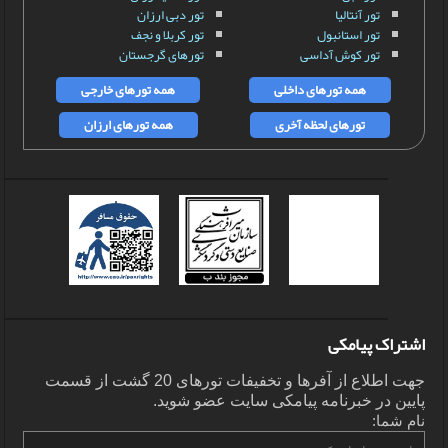
تور آنتالیا
تور دبی ارزان
تور استانبول
تور کربلا و نجف
تور کوش آداسی
تورهای گرجستان
همه تورهای داخلی
همه تورهای خارجی
تورهای لحظه آخری
همه تورهای ارزان
اشتراک پیامکی
جهت اطلاع از آفرها و تخفیفات تورهای 20 گشت از قسمت
پایین در خبرنامه پیامکی سایت عضو شوید.
نام شما: