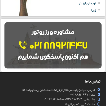
تورهای ارزان
ویزا
تماس با ما
آدرس: خیابان ولیعصر،بالاتر از زرتشت،ساختمان پرستو،واحد 101
تلفن: 88921447 021
پشتیبانی: 09128465223 — 09123183809
ساعات کاری: 9 صبح الی 18