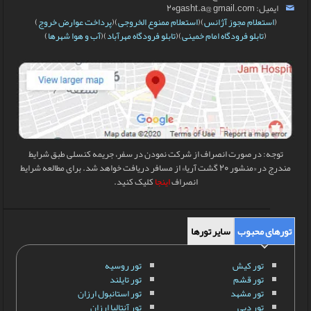
ایمیل: 20gasht.a@ gmail.com
(
استعلام مجوز آژانس
)(
استعلام ممنوع الخروجی
)(
پرداخت عوارض خروج
)
(
تابلو فرودگاه امام خمینی
)(
تابلو فرودگاه مهرآباد
)(
آب و هوا شهرها
)
توجه: در صورت انصراف از شرکت نمودن در سفر، جریمه کنسلی طبق شرایط
مندرج در «منشور 20 گشت آریا» از مسافر دریافت خواهد شد. برای مطالعه شرایط
انصراف
اینجا
کلیک کنید.
تورهای محبوب
سایر تورها
تور کیش
تور روسیه
تور قشم
تور تایلند
تور مشهد
تور استانبول ارزان
تور دبی
تور آنتالیا ارزان