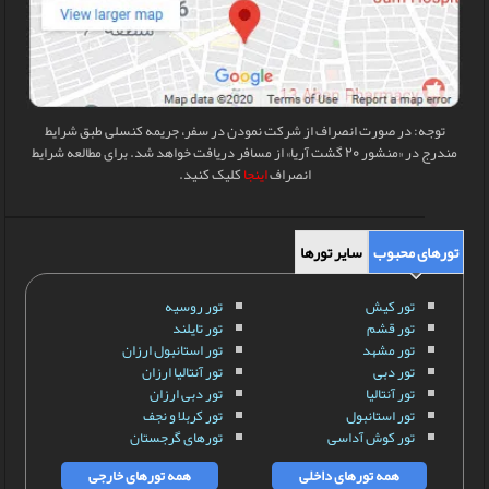
توجه: در صورت انصراف از شرکت نمودن در سفر، جریمه کنسلی طبق شرایط
مندرج در «منشور 20 گشت آریا» از مسافر دریافت خواهد شد. برای مطالعه شرایط
انصراف
اینجا
کلیک کنید.
تورهای محبوب
سایر تورها
تور کیش
تور روسیه
تور قشم
تور تایلند
تور مشهد
تور استانبول ارزان
تور دبی
تور آنتالیا ارزان
تور آنتالیا
تور دبی ارزان
تور استانبول
تور کربلا و نجف
تور کوش آداسی
تورهای گرجستان
همه تورهای داخلی
همه تورهای خارجی