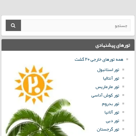
تورهای پیشنهادی
همه تورهای خارجی 20 گشت
تور استانبول
تور آنتالیا
تور مارماریس
تور کوش آداسی
تور بدروم
تور آلانیا
تور دبی
تور گرجستان