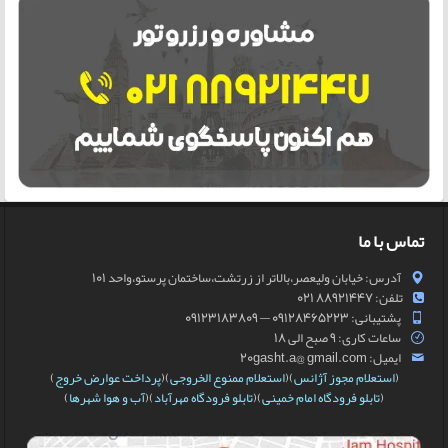
تماس با ما
آدرس: خیابان ولیعصر،بالاتر از زرتشت،ساختمان پرستو،واحد 101
تلفن: 88921447 021
پشتیبانی: 09128465223 — 09123183809
ساعات کاری: 9 صبح الی 18
ایمیل: 20gasht.a@ gmail.com
(
استعلام مجوز آژانس
)(
استعلام ممنوع الخروجی
)(
پرداخت عوارض خروج
)
(
تابلو فرودگاه امام خمینی
)(
تابلو فرودگاه مهرآباد
)(
آب و هوا شهرها
)