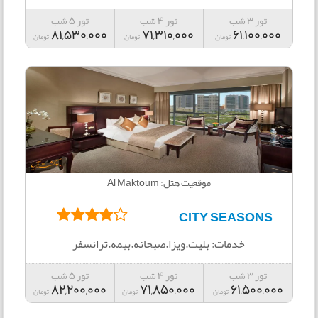
تور 3 شب
تور 4 شب
تور 5 شب
81,530,000
71,310,000
61,100,000
تومان
تومان
تومان
موقعیت هتل: Al Maktoum
CITY SEASONS
خدمات: بلیت.ویزا.صبحانه.بیمه.ترانسفر
تور 3 شب
تور 4 شب
تور 5 شب
82,200,000
71,850,000
61,500,000
تومان
تومان
تومان