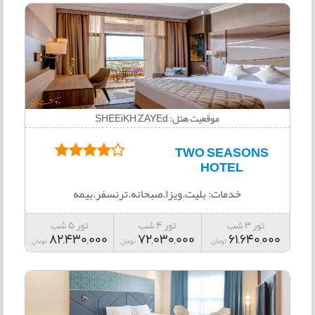
موقعیت هتل: SHEEiKH ZAYEd
TWO SEASONS
HOTEL
خدمات: بلیت.ویزا.صبحانه.ترنسفر.بیمه
تور 3 شب
تور 4 شب
تور 5 شب
82,430,000
72,030,000
61,640,000
تومان
تومان
تومان