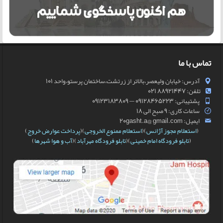
تماس با ما
آدرس: خیابان ولیعصر،بالاتر از زرتشت،ساختمان پرستو،واحد 101
تلفن: 88921447 021
پشتیبانی: 09128465223 — 09123183809
ساعات کاری: 9 صبح الی 18
ایمیل: 20gasht.a@ gmail.com
(
استعلام مجوز آژانس
)(
استعلام ممنوع الخروجی
)(
پرداخت عوارض خروج
)
(
تابلو فرودگاه امام خمینی
)(
تابلو فرودگاه مهرآباد
)(
آب و هوا شهرها
)