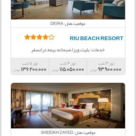
موقعیت هتل: DEIRA
RIU BEACH RESORT
خدمات: بلیت.ویزا.صبحانه.بیمه.ترانسفر
تور 3 شب
تور 4 شب
تور 5 شب
136,200,000
115,050,000
93,900,000
تومان
تومان
تومان
موقعیت هتل: SHEEIKH ZAYED