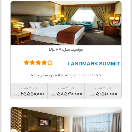
موقعیت هتل: DEIRA
LANDMARK SUMMIT
خدمات: بلیت.ویزا.صبحانه.ترنسفر.بیمه
تور 3 شب
تور 4 شب
تور 5 شب
65,550,000
58,530,000
51,510,000
تومان
تومان
تومان