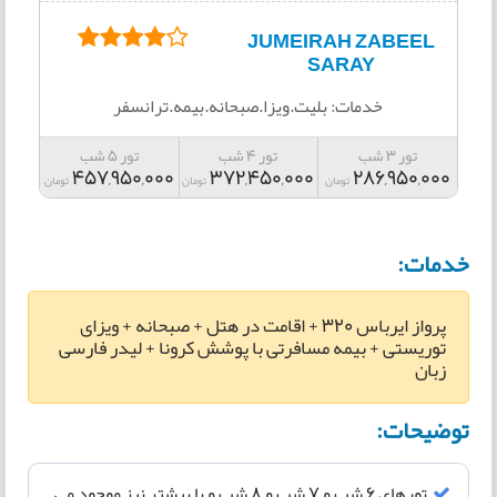
JUMEIRAH ZABEEL
SARAY
خدمات: بلیت.ویزا.صبحانه.بیمه.ترانسفر
تور 3 شب
تور 4 شب
تور 5 شب
457,950,000
372,450,000
286,950,000
تومان
تومان
تومان
خدمات:
پرواز ایرباس 320 + اقامت در هتل + صبحانه + ویزای
توریستی + بیمه مسافرتی با پوشش کرونا + لیدر فارسی
زبان
توضیحات:
تورهای 6 شب و 7 شب و 8 شب و یا بیشتر نیز موجود می