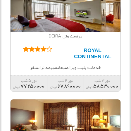
موقعیت هتل: DEIRA
ROYAL
CONTINENTAL
خدمات: بلیت.ویزا.صبحانه.بیمه.ترانسفر
تور 3 شب
تور 4 شب
تور 5 شب
77,250,000
67,890,000
58,530,000
تومان
تومان
تومان