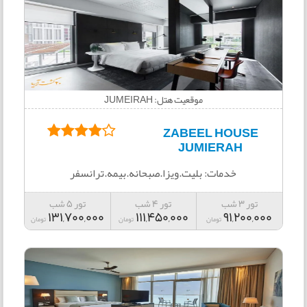
موقعیت هتل: JUMEIRAH
ZABEEL HOUSE
JUMIERAH
خدمات: بلیت.ویزا.صبحانه.بیمه.ترانسفر
تور 3 شب
تور 4 شب
تور 5 شب
131,700,000
111,450,000
91,200,000
تومان
تومان
تومان