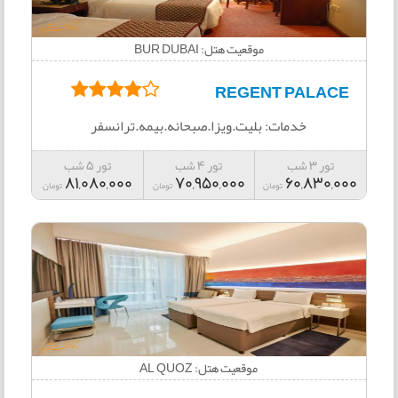
موقعیت هتل: BUR DUBAI
REGENT PALACE
خدمات: بلیت.ویزا.صبحانه.بیمه.ترانسفر
تور 3 شب
تور 4 شب
تور 5 شب
81,080,000
70,950,000
60,830,000
تومان
تومان
تومان
موقعیت هتل: AL QUOZ