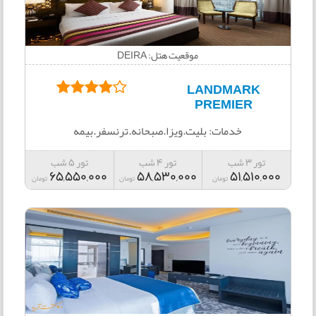
موقعیت هتل: DEIRA
LANDMARK
PREMIER
خدمات: بلیت.ویزا.صبحانه.ترنسفر.بیمه
تور 3 شب
تور 4 شب
تور 5 شب
65,550,000
58,530,000
51,510,000
تومان
تومان
تومان