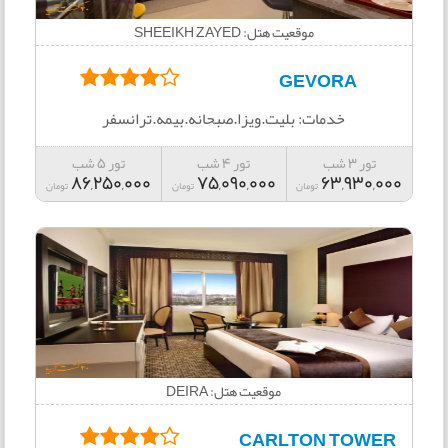
موقعیت هتل: SHEEIKH ZAYED
GEVORA
خدمات: بلیت.ویزا.صبحانه.بیمه.ترانسفر
تور 3 شب
تور 4 شب
تور 5 شب
86,250,000
75,090,000
63,930,000
تومان
تومان
تومان
موقعیت هتل: DEIRA
CARLTON TOWER