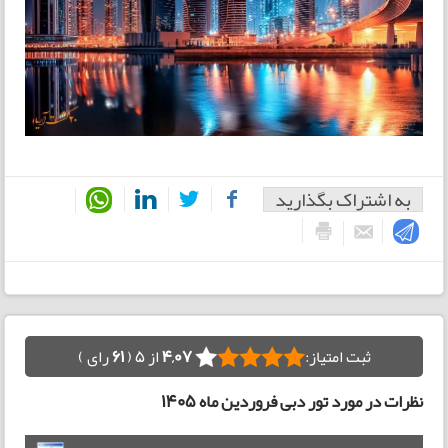
به اشتراک بگذارید
ثبت امتیاز:
4,07
از 5 (
61
رای )
نظرات در مورد تور دبی فروردین ماه 1405