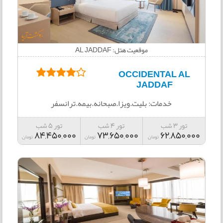
موقعیت هتل: AL JADDAF
OCCIDENTAL AL
JADDAF
خدمات: بلیت.ویزا.صبحانه.بیمه.ترانسفر
تور 3 شب
تور 4 شب
تور 5 شب
84,450,000
73,650,000
62,850,000
تومان
تومان
تومان