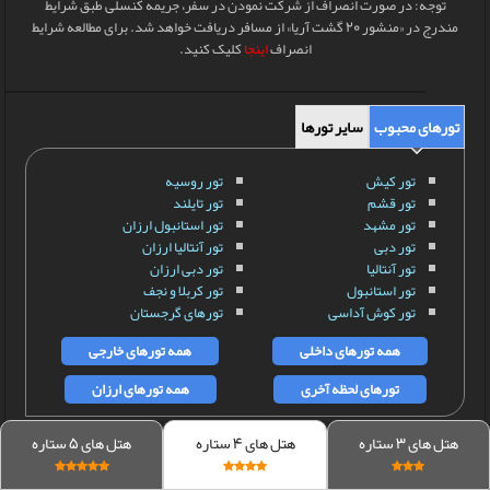
توجه: در صورت انصراف از شرکت نمودن در سفر، جریمه کنسلی طبق شرایط
مندرج در «منشور 20 گشت آریا» از مسافر دریافت خواهد شد. برای مطالعه شرایط
انصراف
اینجا
کلیک کنید.
تورهای محبوب
سایر تورها
تور کیش
تور روسیه
تور قشم
تور تایلند
تور مشهد
تور استانبول ارزان
تور دبی
تور آنتالیا ارزان
تور آنتالیا
تور دبی ارزان
تور استانبول
تور کربلا و نجف
تور کوش آداسی
تورهای گرجستان
همه تورهای داخلی
همه تورهای خارجی
تورهای لحظه آخری
همه تورهای ارزان
هتل های 3 ستاره
هتل های 4 ستاره
هتل های 5 ستاره