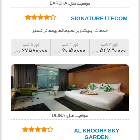
موقعیت هتل: BARSHA
SIGNATURE 1 TECOM
خدمات: بلیت.ویزا.صبحانه.بیمه.ترانسفر
تور 3 شب
تور 4 شب
تور 5 شب
67,580,000
60,150,000
52,730,000
تومان
تومان
تومان
موقعیت هتل: DEIRA
AL KHOORY SKY
GARDEN