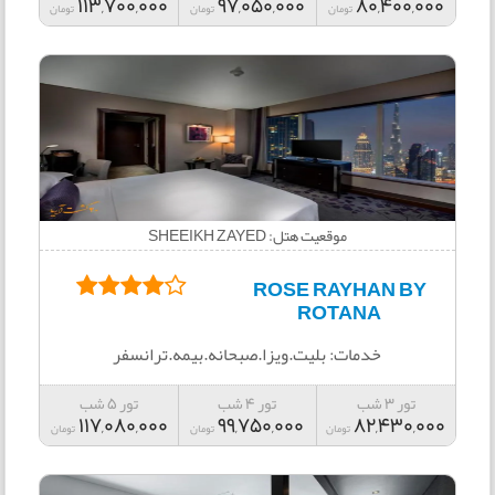
113,700,000
97,050,000
80,400,000
تومان
تومان
تومان
موقعیت هتل: SHEEIKH ZAYED
ROSE RAYHAN BY
ROTANA
خدمات: بلیت.ویزا.صبحانه.بیمه.ترانسفر
تور 3 شب
تور 4 شب
تور 5 شب
117,080,000
99,750,000
82,430,000
تومان
تومان
تومان