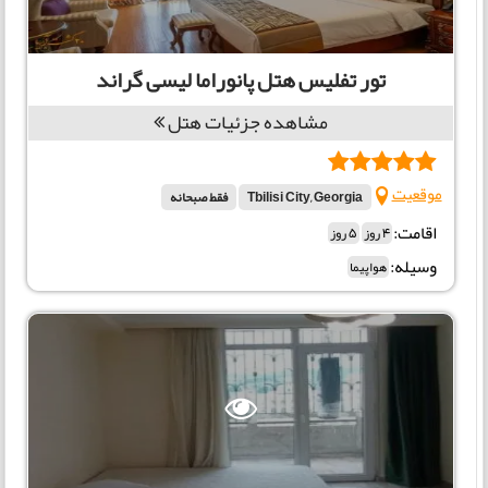
تور تفلیس هتل پانوراما لیسی گراند
مشاهده جزئیات هتل
موقعیت
Tbilisi City, Georgia
فقط صبحانه
اقامت:
4 روز
5 روز
وسیله:
هواپیما