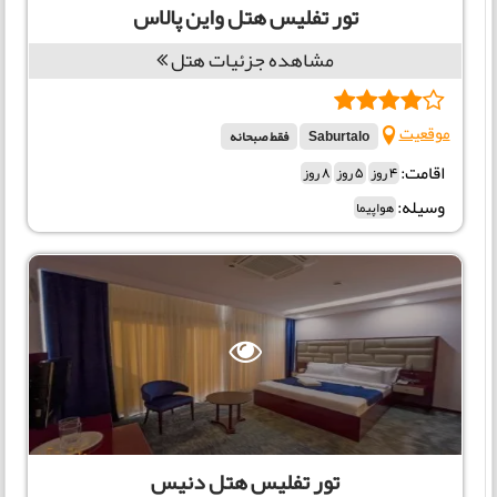
تور تفلیس هتل واین پالاس
مشاهده جزئیات هتل
موقعیت
Saburtalo
فقط صبحانه
اقامت:
4 روز
5 روز
8 روز
وسیله:
هواپیما
تور تفلیس هتل دنیس