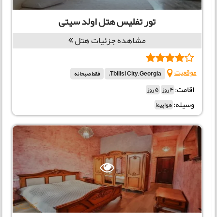
تور تفلیس هتل اولد سیتی
مشاهده جزئیات هتل
موقعیت
Tbilisi City, Georgia.
فقط صبحانه
اقامت:
4 روز
5 روز
وسیله:
هواپیما