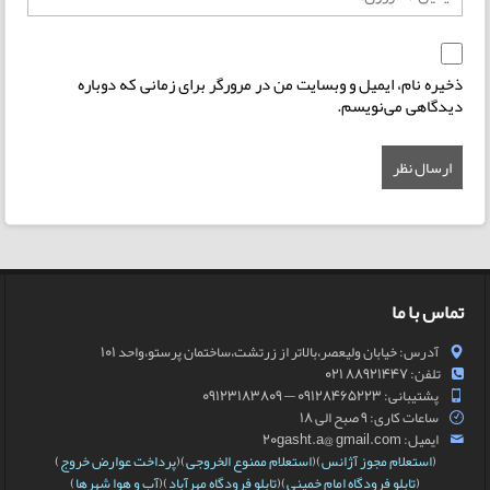
ذخیره نام، ایمیل و وبسایت من در مرورگر برای زمانی که دوباره
دیدگاهی می‌نویسم.
تماس با ما
آدرس: خیابان ولیعصر،بالاتر از زرتشت،ساختمان پرستو،واحد 101
تلفن: 88921447 021
پشتیبانی: 09128465223 — 09123183809
ساعات کاری: 9 صبح الی 18
ایمیل: 20gasht.a@ gmail.com
(
استعلام مجوز آژانس
)(
استعلام ممنوع الخروجی
)(
پرداخت عوارض خروج
)
(
تابلو فرودگاه امام خمینی
)(
تابلو فرودگاه مهرآباد
)(
آب و هوا شهرها
)