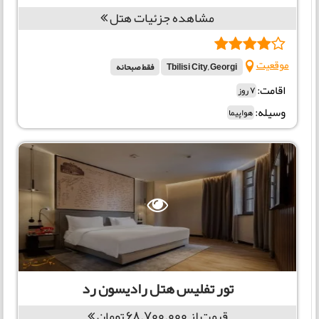
مشاهده جزئیات هتل
موقعیت
Tbilisi City, Georgi
فقط صبحانه
اقامت:
7 روز
وسیله:
هواپیما
تور تفلیس هتل رادیسون رد
قیمت از 68.700.000 تومان