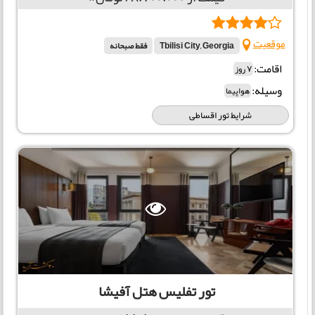
موقعیت
Tbilisi City, Georgia
فقط صبحانه
اقامت:
7 روز
وسیله:
هواپیما
شرایط تور اقساطی
تور تفلیس هتل آفیشا