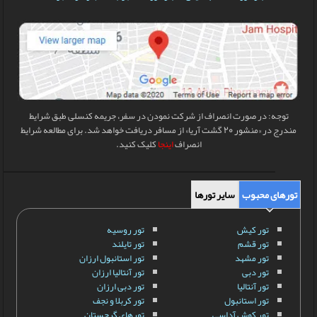
توجه: در صورت انصراف از شرکت نمودن در سفر، جریمه کنسلی طبق شرایط
مندرج در «منشور 20 گشت آریا» از مسافر دریافت خواهد شد. برای مطالعه شرایط
انصراف
اینجا
کلیک کنید.
تورهای محبوب
سایر تورها
تور کیش
تور روسیه
تور قشم
تور تایلند
تور مشهد
تور استانبول ارزان
تور دبی
تور آنتالیا ارزان
تور آنتالیا
تور دبی ارزان
تور استانبول
تور کربلا و نجف
تور کوش آداسی
تورهای گرجستان