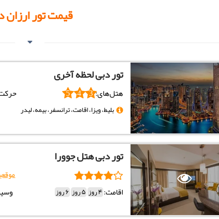
قیمت تور ارزان د
تور دبی لحظه آخری
هتل‌های:
حرکت:
5
4
3
بلیط، ویزا، اقامت، ترانسفر، بیمه، لیدر
تور دبی هتل جوورا
موقعی
اقامت:
وسیل
4 روز
5 روز
6 روز