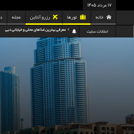
17 مرداد 1405
خانه
تورها
رزرو آنلاین
مجله
در
اعلانات سایت
هزینه سفر به تایلند
کدام هواپیمایی کدام ترمینال مهرآباد؟
استرداد بلیط هواپیما در شرایط جنگی
هزینه تفریحات استانبول ۲۰۲۵
سفر به ارمنستان | دیدنی‌ها و تجربیات جذاب
معرفی بهترین غذاهای محلی و خیابانی دبی
هزینه سفر به گرجستان