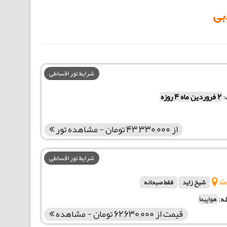
بی
شرایط تور اقساطی
2 فروردین ماه 4 روزه
از 43,330,000 تومان - مشاهده تور
شرایط تور اقساطی
ت
شیخ زاید
فقط صبحانه
ه:
هواپیما
قیمت از 62,630,000 تومان - مشاهده