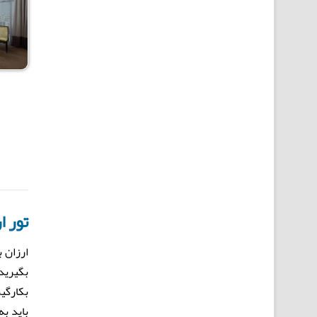
تور ا
ارزان 
بکارگیر
باید به