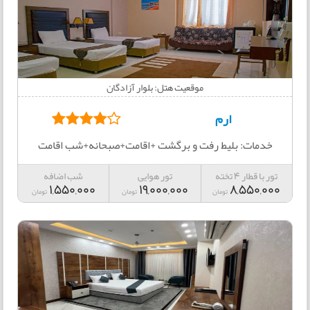
موقعیت هتل: بلوار آزادگان
ارم
خدمات: بلیط رفت و برگشت +اقامت+صبحانه+شب اقامت
تور با قطار 4 تخته
تور هوایی
شب اضافه
1,550,000
19,000,000
8,550,000
تومان
تومان
تومان