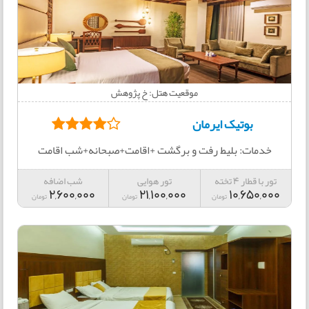
موقعیت هتل: خ پژوهش
بوتیک ایرمان
خدمات: بلیط رفت و برگشت +اقامت+صبحانه+شب اقامت
تور با قطار 4 تخته
تور هوایی
شب اضافه
2,600,000
21,100,000
10,650,000
تومان
تومان
تومان