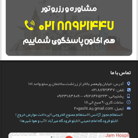
تماس با ما
آدرس: خیابان ولیعصر،بالاتر از زرتشت،ساختمان پرستو،واحد 101
تلفن: 88921447 021
پشتیبانی: 09128465223 — 09123183809
ساعات کاری: 9 صبح الی 18
ایمیل: 20gasht.a@ gmail.com
(
استعلام مجوز آژانس
)(
استعلام ممنوع الخروجی
)(
پرداخت عوارض خروج
)
(
تابلو فرودگاه امام خمینی
)(
تابلو فرودگاه مهرآباد
)(
آب و هوا شهرها
)