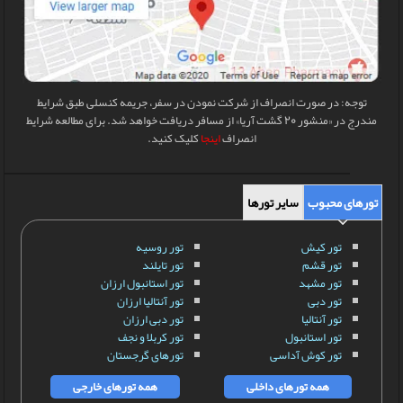
توجه: در صورت انصراف از شرکت نمودن در سفر، جریمه کنسلی طبق شرایط
مندرج در «منشور 20 گشت آریا» از مسافر دریافت خواهد شد. برای مطالعه شرایط
انصراف
اینجا
کلیک کنید.
تورهای محبوب
سایر تورها
تور کیش
تور روسیه
تور قشم
تور تایلند
تور مشهد
تور استانبول ارزان
تور دبی
تور آنتالیا ارزان
تور آنتالیا
تور دبی ارزان
تور استانبول
تور کربلا و نجف
تور کوش آداسی
تورهای گرجستان
همه تورهای داخلی
همه تورهای خارجی