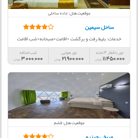
موقعیت هتل: جاده ساحلی
ساحل سیمین
خدمات: بلیط رفت و برگشت +اقامت+صبحانه+شب اقامت
تور با قطار 4 تخته
تور هوایی
شب اضافه
3,000,000
21,900,000
11,450,000
تومان
تومان
تومان
موقعیت هتل: قشم
مریخی جیزرو