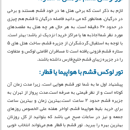
لازم به ذکر است که برخی هتل ها در خود قشم هستند و برخی
در درگهان. همانطور که می دانید فاصله درگهان تا قشم هم چیزی
در حدود 20 دقیقه است. به هر حال هر چه هتل به مقصدهای
مورد نظر شما(جاذبه ها یا مراکز خرید) نزدیک تر باشد؛ بهتر است.
با توجه به استقبال گردشگران از جزیره قشم، ساخت هتل های ۵
ستاره قشم فزونی یافته است تا مسافران اقامتی لوکس و متفاوت
را در جزیره زیبای قشم خلیج‌فارس داشته باشند.
تور لوکس قشم با هواپیما یا قطار:
پیشنهاد اول ما به شما تور قشم هوایی است، زیرا مدت زمان آن
کوتاه است و از نظر قیمتی به صرفه است.مدت پرواز از تهران به
جزیره قشم حدود 2 ساعت است.بهترین زمان و بهترین ساعت
برای خرید بلیط هواپیما قشم، اواخر هفته علی الخصوص روزهای
جمعه و نیز در ساعات صبح می باشد که بتوانید از کل روزتان
بهترین بهره را ببرید. تور قشم با قطار هم می‌تواند انتخاب خوبی