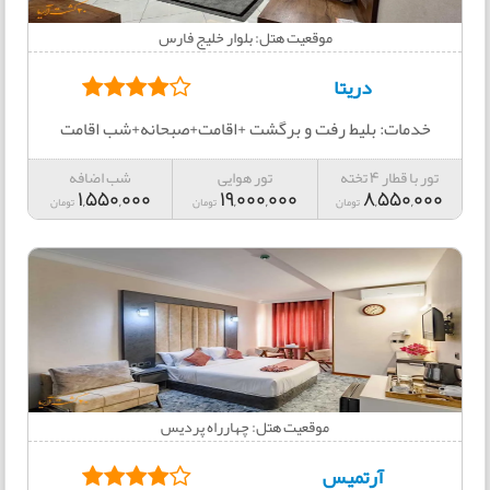
موقعیت هتل: بلوار خلیج فارس
دریتا
خدمات: بلیط رفت و برگشت +اقامت+صبحانه+شب اقامت
تور با قطار 4 تخته
تور هوایی
شب اضافه
1,550,000
19,000,000
8,550,000
تومان
تومان
تومان
موقعیت هتل: چهارراه پرديس
آرتمیس