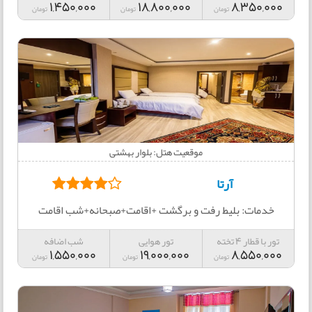
1,450,000
18,800,000
8,350,000
تومان
تومان
تومان
موقعیت هتل: بلوار بهشتی
آرتا
خدمات: بلیط رفت و برگشت +اقامت+صبحانه+شب اقامت
تور با قطار 4 تخته
تور هوایی
شب اضافه
1,550,000
19,000,000
8,550,000
تومان
تومان
تومان