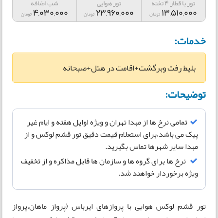
تور با قطار 4 تخته
تور هوایی
شب اضافه
4,030,000
23,960,000
13,510,000
تومان
تومان
تومان
خدمات:
بلیط رفت وبرگشت+اقامت در هتل+صبحانه
توضیحات:
تمامی نرخ ها از مبدا تهران و ویژه اوایل هفته و ایام غیر
پیک می باشد،برای استعلام قیمت دقیق تور قشم لوکس و از
مبدا سایر شهرها تماس بگیرید.
نرخ ها برای گروه ها و سازمان ها قابل مذاکره و از تخفیف
ویژه برخوردار خواهند شد.
تور قشم لوکس هوایی با پروازهای ایرباس (پرواز ماهان،پرواز