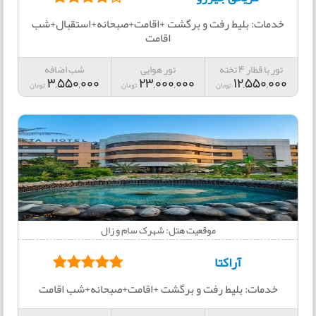
خدمات: بلیط رفت و برگشت +اقامت+صبحانه+استقبال+شب
اقامت
تور با قطار 4 تخته
تور هوایی
شب اضافه
3,550,000
23,000,000
12,550,000
تومان
تومان
تومان
موقعیت هتل: شهرک سام و زال
آراکتا
خدمات: بلیط رفت و برگشت +اقامت+صبحانه+شب اقامت