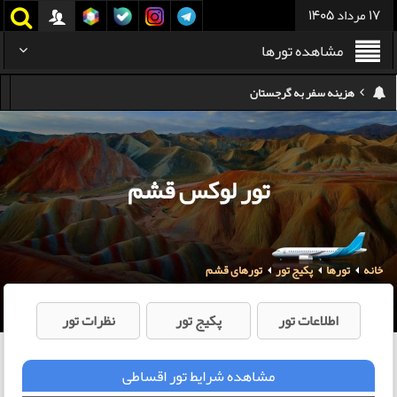
17 مرداد 1405
مشاهده تورها
هزینه سفر به تایلند
کدام هواپیمایی کدام ترمینال مهرآباد؟
استرداد بلیط هواپیما در شرایط جنگی
تور لوکس قشم
هزینه تفریحات استانبول ۲۰۲۵
سفر به ارمنستان | دیدنی‌ها و تجربیات جذاب
خانه
تورها
پکیج تور
تورهای قشم
معرفی بهترین غذاهای محلی و خیابانی دبی
هزینه سفر به گرجستان
اطلاعات تور
پکیج تور
نظرات تور
مشاهده شرایط تور اقساطی