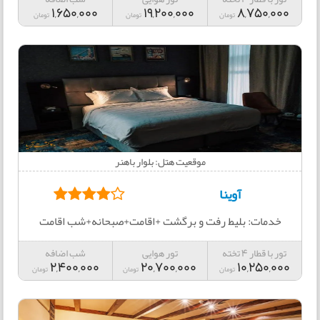
1,650,000
19,200,000
8,750,000
تومان
تومان
تومان
موقعیت هتل: بلوار باهنر
آوینا
خدمات: بلیط رفت و برگشت +اقامت+صبحانه+شب اقامت
تور با قطار 4 تخته
تور هوایی
شب اضافه
2,400,000
20,700,000
10,250,000
تومان
تومان
تومان