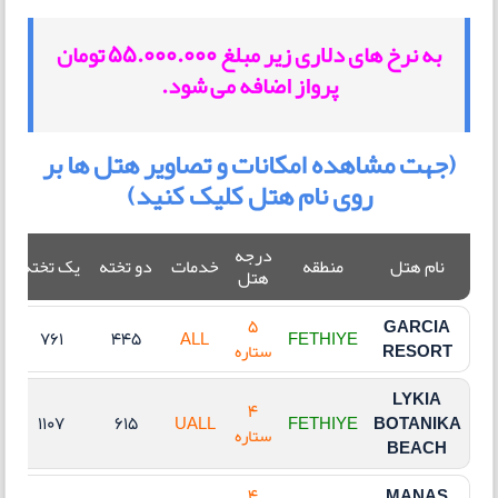
به نرخ های دلاری زیر مبلغ 55.000.000 تومان
پرواز اضافه می شود.
(جهت مشاهده امکانات و تصاویر هتل ها بر
روی نام هتل کلیک کنید)
درجه
ک
نام هتل
منطقه
خدمات
دو تخته
یک تخته
هتل
5
GARCIA
761
445
ALL
FETHIYE
RESORT
ستاره
LYKIA
4
1107
615
UALL
FETHIYE
BOTANIKA
ستاره
BEACH
4
MANAS