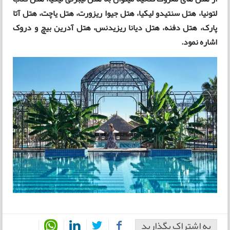
لتونیا، هتل سنتیدو لیکیا، هتل جیوا ریزورت، هتل یاچت، هتل آتا
پارک، هتل دفنه، هتل دیانا ریزیدنس، هتل آدرین بیچ و دروک
اشاره نمود.
به اشتراک بگذارید