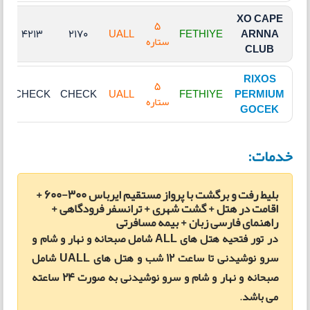
XO CAPE
5
4213
2170
UALL
FETHIYE
ARNNA
ستاره
CLUB
RIXOS
5
K
CHECK
CHECK
UALL
FETHIYE
PERMIUM
ستاره
GOCEK
خدمات:
بلیط رفت و برگشت با پرواز مستقیم ایرباس 300-600 +
اقامت در هتل + گشت شهری + ترانسفر فرودگاهی +
راهنمای فارسی زبان + بیمه مسافرتی
در تور فتحیه هتل های ALL شامل صبحانه و نهار و شام و
سرو نوشیدنی تا ساعت 12 شب و هتل های UALL شامل
صبحانه و نهار و شام و سرو نوشیدنی به صورت 24 ساعته
می باشد
.