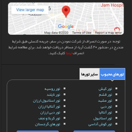
توجه: در صورت انصراف از شرکت نمودن در سفر، جریمه کنسلی طبق شرایط
مندرج در «منشور 20 گشت آریا» از مسافر دریافت خواهد شد. برای مطالعه شرایط
انصراف
اینجا
کلیک کنید.
تورهای محبوب
سایر تورها
تور کیش
تور روسیه
تور قشم
تور تایلند
تور مشهد
تور استانبول ارزان
تور دبی
تور آنتالیا ارزان
تور آنتالیا
تور دبی ارزان
تور استانبول
تور کربلا و نجف
تور کوش آداسی
تورهای گرجستان