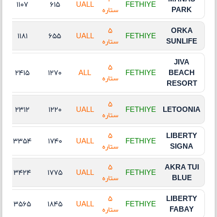
1107
615
UALL
FETHIYE
PARK
ستاره
5
ORKA
1181
655
UALL
FETHIYE
SUNLIFE
ستاره
JIVA
5
2415
1270
ALL
FETHIYE
BEACH
ستاره
RESORT
5
2312
1220
UALL
FETHIYE
LETOONIA
ستاره
5
LIBERTY
3354
1740
UALL
FETHIYE
SIGNA
ستاره
5
AKRA TUI
3424
1775
UALL
FETHIYE
BLUE
ستاره
5
LIBERTY
3565
1845
UALL
FETHIYE
FABAY
ستاره