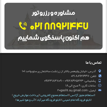
تماس با ما
آدرس: خیابان ولیعصر،بالاتر از زرتشت،ساختمان پرستو،واحد 101
تلفن: 88921447 021
پشتیبانی: 09128465223 — 09123183809
ساعات کاری: 9 صبح الی 18
ایمیل: 20gasht.a@ gmail.com
(
استعلام مجوز آژانس
)(
استعلام ممنوع الخروجی
)(
پرداخت عوارض خروج
)
(
تابلو فرودگاه امام خمینی
)(
تابلو فرودگاه مهرآباد
)(
آب و هوا شهرها
)