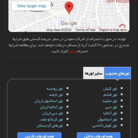
توجه: در صورت انصراف از شرکت نمودن در سفر، جریمه کنسلی طبق شرایط
مندرج در «منشور 20 گشت آریا» از مسافر دریافت خواهد شد. برای مطالعه شرایط
انصراف
اینجا
کلیک کنید.
تورهای محبوب
سایر تورها
تور کیش
تور روسیه
تور قشم
تور تایلند
تور مشهد
تور استانبول ارزان
تور دبی
تور آنتالیا ارزان
تور آنتالیا
تور دبی ارزان
تور استانبول
تور کربلا و نجف
تور کوش آداسی
تورهای گرجستان
همه تورهای داخلی
همه تورهای خارجی