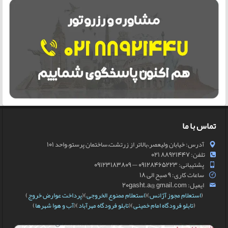
تماس با ما
آدرس: خیابان ولیعصر،بالاتر از زرتشت،ساختمان پرستو،واحد 101
تلفن: 88921447 021
پشتیبانی: 09128465223 — 09123183809
ساعات کاری: 9 صبح الی 18
ایمیل: 20gasht.a@ gmail.com
(
استعلام مجوز آژانس
)(
استعلام ممنوع الخروجی
)(
پرداخت عوارض خروج
)
(
تابلو فرودگاه امام خمینی
)(
تابلو فرودگاه مهرآباد
)(
آب و هوا شهرها
)