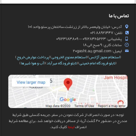
تماس با ما
آدرس: خیابان ولیعصر،بالاتر از زرتشت،ساختمان پرستو،واحد 101
تلفن: 88921447 021
پشتیبانی: 09128465223 — 09123183809
ساعات کاری: 9 صبح الی 18
ایمیل: 20gasht.a@ gmail.com
(
استعلام مجوز آژانس
)(
استعلام ممنوع الخروجی
)(
پرداخت عوارض خروج
)
(
تابلو فرودگاه امام خمینی
)(
تابلو فرودگاه مهرآباد
)(
آب و هوا شهرها
)
توجه: در صورت انصراف از شرکت نمودن در سفر، جریمه کنسلی طبق شرایط
مندرج در «منشور 20 گشت آریا» از مسافر دریافت خواهد شد. برای مطالعه شرایط
انصراف
اینجا
کلیک کنید.