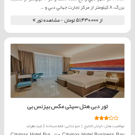
بزرگ، 8 کيلومتر از مرکز تجارت جهاني دبي و ...
از 51,430,000 تومان - مشاهده تور
تور دبی هتل سیتی مکس بیزنس بی
موقعیت هتل: خیابان الخلیج
|
منو غذایی: فقط صبحانه
|
ثبت نظرات
Citymax Hotel Business Bay هتل Citymax Hotel Bur