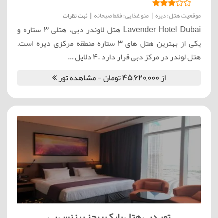
موقعیت هتل: دیره
|
منو غذایی: فقط صبحانه
|
ثبت نظرات
Lavender Hotel Dubai هتل لاوندر دبی، هتلی ۳ ستاره و
یکی از بهترین هتل های ۳ ستاره منطقه مرکزی دیره است.
هتل لوندر در مرکز دبی قرار دارد .4 دلایل ...
از 45,620,000 تومان - مشاهده تور
تور دبی هتل پارک ریجز بیزنس بی