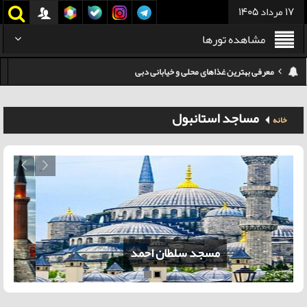
17 مرداد 1405
مشاهده تورها
معرفی بهترین غذاهای محلی و خیابانی دبی
هزینه سفر به گرجستان
مساجد استانبول
خانه
هزینه سفر به تایلند
کدام هواپیمایی کدام ترمینال مهرآباد؟
استرداد بلیط هواپیما در شرایط جنگی
هزینه تفریحات استانبول ۲۰۲۵
سفر به ارمنستان | دیدنی‌ها و تجربیات جذاب
مسجد سلطان احمد