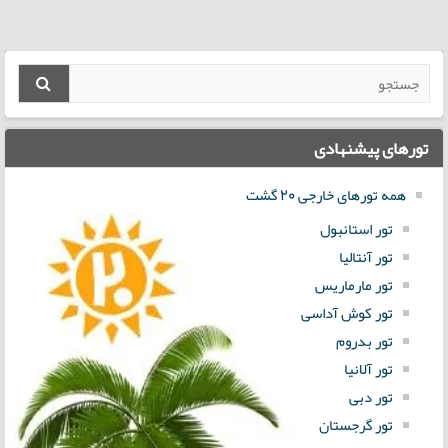
تورهای پیشنهادی
همه تورهای خارجی 20 گشت
تور استانبول
تور آنتالیا
تور مارماریس
تور کوش آداسی
تور بدروم
تور آلانیا
تور دبی
تور گرجستان