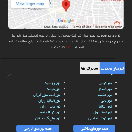
توجه: در صورت انصراف از شرکت نمودن در سفر، جریمه کنسلی طبق شرایط
مندرج در «منشور 20 گشت آریا» از مسافر دریافت خواهد شد. برای مطالعه شرایط
انصراف
اینجا
کلیک کنید.
تورهای محبوب
سایر تورها
تور کیش
تور روسیه
تور قشم
تور تایلند
تور مشهد
تور استانبول ارزان
تور دبی
تور آنتالیا ارزان
تور آنتالیا
تور دبی ارزان
تور استانبول
تور کربلا و نجف
تور کوش آداسی
تورهای گرجستان
همه تورهای داخلی
همه تورهای خارجی