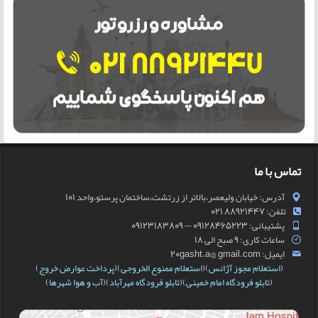
تماس با ما
آدرس: خیابان ولیعصر،بالاتر از زرتشت،ساختمان پرستو،واحد 101
تلفن: 88921447 021
پشتیبانی: 09128465223 — 09123183809
ساعات کاری: 9 صبح الی 18
ایمیل: 20gasht.a@ gmail.com
(
استعلام مجوز آژانس
)(
استعلام ممنوع الخروجی
)(
پرداخت عوارض خروج
)
(
تابلو فرودگاه امام خمینی
)(
تابلو فرودگاه مهرآباد
)(
آب و هوا شهرها
)