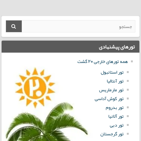
تورهای پیشنهادی
همه تورهای خارجی 20 گشت
تور استانبول
تور آنتالیا
تور مارماریس
تور کوش آداسی
تور بدروم
تور آلانیا
تور دبی
تور گرجستان