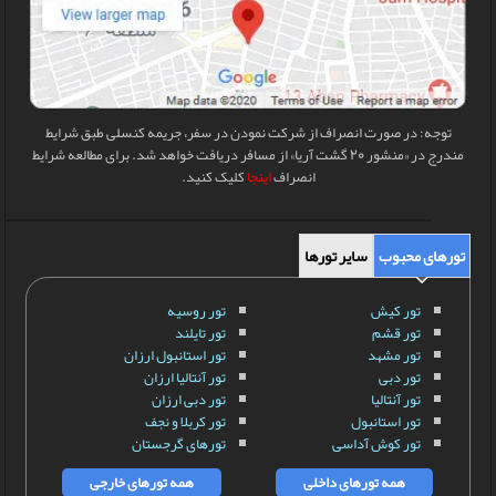
توجه: در صورت انصراف از شرکت نمودن در سفر، جریمه کنسلی طبق شرایط
مندرج در «منشور 20 گشت آریا» از مسافر دریافت خواهد شد. برای مطالعه شرایط
انصراف
اینجا
کلیک کنید.
تورهای محبوب
سایر تورها
تور کیش
تور روسیه
تور قشم
تور تایلند
تور مشهد
تور استانبول ارزان
تور دبی
تور آنتالیا ارزان
تور آنتالیا
تور دبی ارزان
تور استانبول
تور کربلا و نجف
تور کوش آداسی
تورهای گرجستان
همه تورهای داخلی
همه تورهای خارجی