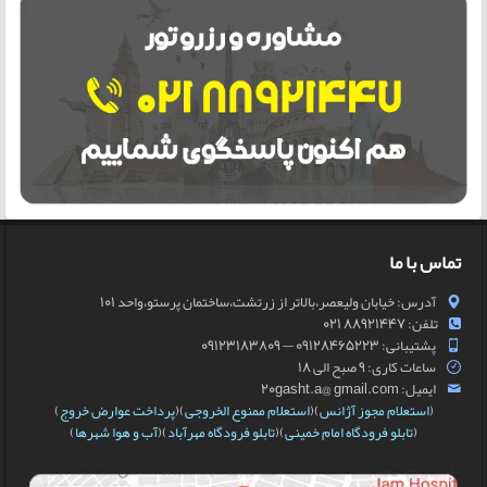
تماس با ما
آدرس: خیابان ولیعصر،بالاتر از زرتشت،ساختمان پرستو،واحد 101
تلفن: 88921447 021
پشتیبانی: 09128465223 — 09123183809
ساعات کاری: 9 صبح الی 18
ایمیل: 20gasht.a@ gmail.com
(
استعلام مجوز آژانس
)(
استعلام ممنوع الخروجی
)(
پرداخت عوارض خروج
)
(
تابلو فرودگاه امام خمینی
)(
تابلو فرودگاه مهرآباد
)(
آب و هوا شهرها
)