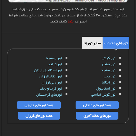
توجه: در صورت انصراف از شرکت نمودن در سفر، جریمه کنسلی طبق شرایط
مندرج در «منشور 20 گشت آریا» از مسافر دریافت خواهد شد. برای مطالعه شرایط
انصراف
اینجا
کلیک کنید.
تورهای محبوب
سایر تورها
تور کیش
تور روسیه
تور قشم
تور تایلند
تور مشهد
تور استانبول ارزان
تور دبی
تور آنتالیا ارزان
تور آنتالیا
تور دبی ارزان
تور استانبول
تور کربلا و نجف
تور کوش آداسی
تورهای گرجستان
همه تورهای داخلی
همه تورهای خارجی
تورهای لحظه آخری
همه تورهای ارزان