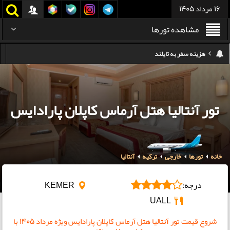
16 مرداد 1405
مشاهده تورها
هزینه سفر به تایلند
کدام هواپیمایی کدام ترمینال مهرآباد؟
استرداد بلیط هواپیما در شرایط جنگی
هزینه تفریحات استانبول ۲۰۲۵
تور آنتالیا هتل آرماس کاپلان پارادایس
سفر به ارمنستان | دیدنی‌ها و تجربیات جذاب
معرفی بهترین غذاهای محلی و خیابانی دبی
خانه
تورها
خارجی
ترکیه
آنتالیا
هزینه سفر به گرجستان
درجه:
KEMER
UALL
شروع قیمت تور آنتالیا هتل آرماس کاپلان پارادایس ویژه مرداد ۱۴۰۵ با