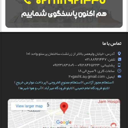
تماس با ما
آدرس: خیابان ولیعصر،بالاتر از زرتشت،ساختمان پرستو،واحد 101
تلفن: 88921447 021
پشتیبانی: 09128465223 — 09123183809
ساعات کاری: 9 صبح الی 18
ایمیل: 20gasht.a@ gmail.com
(
استعلام مجوز آژانس
)(
استعلام ممنوع الخروجی
)(
پرداخت عوارض خروج
)
(
تابلو فرودگاه امام خمینی
)(
تابلو فرودگاه مهرآباد
)(
آب و هوا شهرها
)