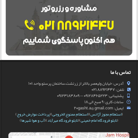
تماس با ما
آدرس: خیابان ولیعصر،بالاتر از زرتشت،ساختمان پرستو،واحد 101
تلفن: 88921447 021
پشتیبانی: 09128465223 — 09123183809
ساعات کاری: 9 صبح الی 18
ایمیل: 20gasht.a@ gmail.com
(
استعلام مجوز آژانس
)(
استعلام ممنوع الخروجی
)(
پرداخت عوارض خروج
)
(
تابلو فرودگاه امام خمینی
)(
تابلو فرودگاه مهرآباد
)(
آب و هوا شهرها
)