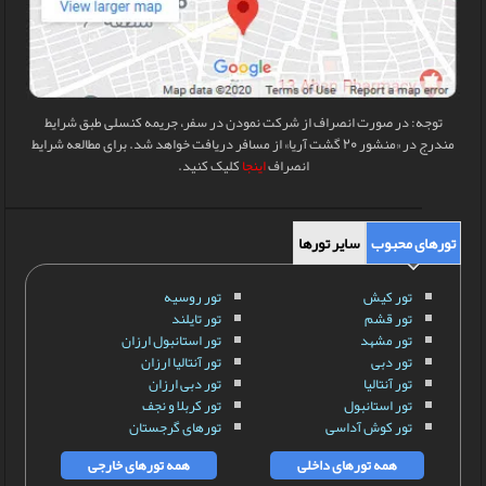
توجه: در صورت انصراف از شرکت نمودن در سفر، جریمه کنسلی طبق شرایط
مندرج در «منشور 20 گشت آریا» از مسافر دریافت خواهد شد. برای مطالعه شرایط
انصراف
اینجا
کلیک کنید.
تورهای محبوب
سایر تورها
تور کیش
تور روسیه
تور قشم
تور تایلند
تور مشهد
تور استانبول ارزان
تور دبی
تور آنتالیا ارزان
تور آنتالیا
تور دبی ارزان
تور استانبول
تور کربلا و نجف
تور کوش آداسی
تورهای گرجستان
همه تورهای داخلی
همه تورهای خارجی