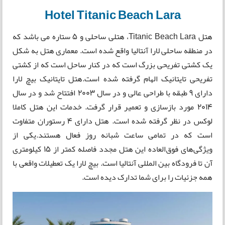
Hotel Titanic Beach Lara
هتل Titanic Beach Lara، هتلی ساحلی و 5 ستاره می باشد که
در منطقه ساحلی لارا آنتالیا واقع شده است. معماری هتل به شکل
یک کشتی تفریحی بزرگ است که در کنار ساحل است که از کشتی
تفریحی تایتانیک الهام گرفته شده است.هتل تایتانیک بیچ لارا
دارای 9 طبقه با طراحی عالی و در سال 2003 افتتاح شد و در سال
2014 مورد بازسازی و تعمیر قرار گرفت. خدمات این هتل کاملا
لوکس در نظر گرفته شده است. هتل دارای 4 رستوران متفاوت
است که در تمامی ساعت شبانه روز فعال هستند.یکی از
ویژگی‌های فوق‌العاده این هتل مجدد فاصله کمتر از 15 کیلومتری
آن تا فرودگاه بین المللی آنتالیا است. بيچ لارا يک تعطيلات واقعی با
همه جزئيات را برای شما تدارک ديده است.