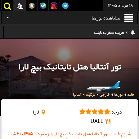
18 مرداد 1405
مشاهده تورها
کدام هواپیمایی کدام ترمینال مهرآباد؟
استرداد بلیط هواپیما در شرایط جنگی
هزینه تفریحات استانبول ۲۰۲۵
تور آنتالیا هتل تایتانیک بیچ لارا
سفر به ارمنستان | دیدنی‌ها و تجربیات جذاب
معرفی بهترین غذاهای محلی و خیابانی دبی
خانه
تورها
خارجی
هزینه سفر به گرجستان
ترکیه
آنتالیا
هزینه سفر به تایلند
درجه:
لارا
UALL
شروع قیمت تور آنتالیا هتل تایتانیک بیچ لارا ویژه مرداد ۱۴۰۵ با 6 شب