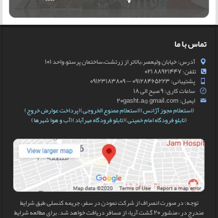
تماس با ما
آدرس: خیابان ولیعصر،بالاتر از زرتشت،ساختمان پرستو،واحد 101
تلفن: 88921447 021
پشتیبانی: 09128465223 — 09123183809
ساعات کاری: 9 صبح الی 18
ایمیل: 20gasht.a@ gmail.com
(
استعلام مجوز آژانس
)(
استعلام ممنوع الخروجی
)(
پرداخت عوارض خروج
)
(
تابلو فرودگاه امام خمینی
)(
تابلو فرودگاه مهرآباد
)(
آب و هوا شهرها
)
توجه: در صورت انصراف از شرکت نمودن در سفر، جریمه کنسلی طبق شرایط
مندرج در «منشور 20 گشت آریا» از مسافر دریافت خواهد شد. برای مطالعه شرایط