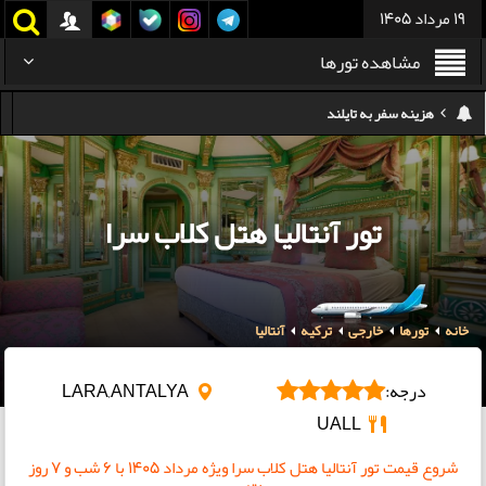
19 مرداد 1405
مشاهده تورها
هزینه سفر به تایلند
کدام هواپیمایی کدام ترمینال مهرآباد؟
استرداد بلیط هواپیما در شرایط جنگی
هزینه تفریحات استانبول ۲۰۲۵
تور آنتالیا هتل کلاب سرا
سفر به ارمنستان | دیدنی‌ها و تجربیات جذاب
معرفی بهترین غذاهای محلی و خیابانی دبی
خانه
تورها
خارجی
ترکیه
آنتالیا
هزینه سفر به گرجستان
درجه:
LARA,ANTALYA
UALL
شروع قیمت تور آنتالیا هتل کلاب سرا ویژه مرداد ۱۴۰۵ با 6 شب و 7 روز