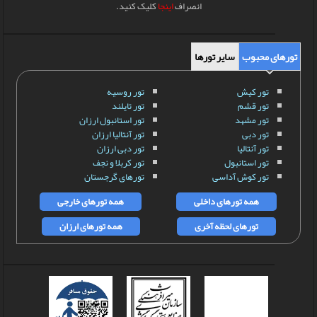
انصراف
اینجا
کلیک کنید.
تورهای محبوب
سایر تورها
تور کیش
تور روسیه
تور قشم
تور تایلند
تور مشهد
تور استانبول ارزان
تور دبی
تور آنتالیا ارزان
تور آنتالیا
تور دبی ارزان
تور استانبول
تور کربلا و نجف
تور کوش آداسی
تورهای گرجستان
همه تورهای داخلی
همه تورهای خارجی
تورهای لحظه آخری
همه تورهای ارزان