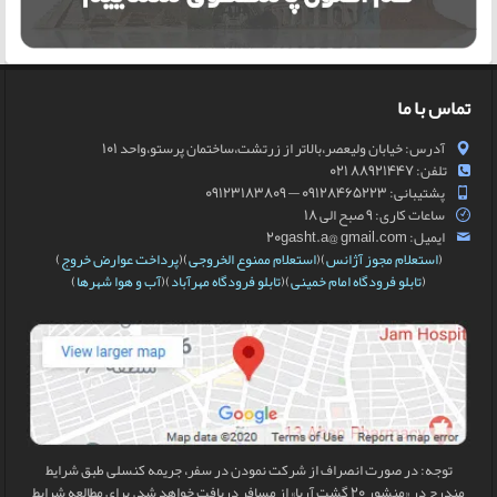
تماس با ما
آدرس: خیابان ولیعصر،بالاتر از زرتشت،ساختمان پرستو،واحد 101
تلفن: 88921447 021
پشتیبانی: 09128465223 — 09123183809
ساعات کاری: 9 صبح الی 18
ایمیل: 20gasht.a@ gmail.com
(
استعلام مجوز آژانس
)(
استعلام ممنوع الخروجی
)(
پرداخت عوارض خروج
)
(
تابلو فرودگاه امام خمینی
)(
تابلو فرودگاه مهرآباد
)(
آب و هوا شهرها
)
توجه: در صورت انصراف از شرکت نمودن در سفر، جریمه کنسلی طبق شرایط
مندرج در «منشور 20 گشت آریا» از مسافر دریافت خواهد شد. برای مطالعه شرایط