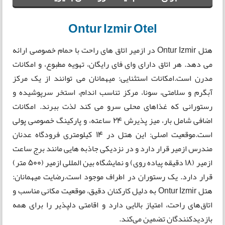
Ontur Izmir Otel
هتل Ontur Izmir در ازمیر اتاق های راحت با حمام خصوصی ارائه
می دهد. هر اتاق دارای وای فای رایگان، تهویه مطبوع، و امکانات
مدرن است.امکانات استثنایی: میهمانان می توانند از یک مرکز
آبگرم و سلامتی، سونا، مرکز تناسب اندام، استخر سرپوشیده و
رستورانی که غذاهای محلی سرو می کند لذت ببرند. امکانات
اضافی شامل بار، میز پذیرش 24 ساعته، و پارکینگ خصوصی پولی
است.موقعیت اصلی: این هتل در 14 کیلومتری فرودگاه عدنان
مندرس ازمیر قرار دارد و در نزدیکی جاذبه هایی مانند برج ساعت
ازمیر (18 دقیقه پیاده روی) و نمایشگاه بین المللی ازمیر (500 متر)
قرار دارد. یک رستوران در اطراف موجود است.رضایت میهمانان:
هتل Ontur Izmir به دلیل کارکنان دقیق، موقعیت مکانی مناسب و
اتاق‌های راحت، امتیاز بالایی دارد و اقامتی دلپذیر را برای همه
بازدیدکنندگان تضمین می‌کند.