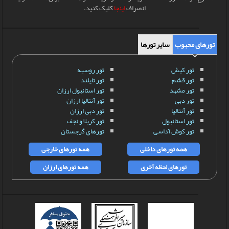
انصراف
اینجا
کلیک کنید.
تورهای محبوب
سایر تورها
تور کیش
تور روسیه
تور قشم
تور تایلند
تور مشهد
تور استانبول ارزان
تور دبی
تور آنتالیا ارزان
تور آنتالیا
تور دبی ارزان
تور استانبول
تور کربلا و نجف
تور کوش آداسی
تورهای گرجستان
همه تورهای داخلی
همه تورهای خارجی
تورهای لحظه آخری
همه تورهای ارزان