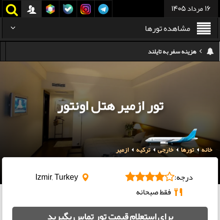
16 مرداد 1405
مشاهده تورها
هزینه سفر به تایلند
کدام هواپیمایی کدام ترمینال مهرآباد؟
استرداد بلیط هواپیما در شرایط جنگی
تور ازمیر هتل اونتور
هزینه تفریحات استانبول ۲۰۲۵
سفر به ارمنستان | دیدنی‌ها و تجربیات جذاب
خانه
تورها
خارجی
ترکیه
ازمیر
معرفی بهترین غذاهای محلی و خیابانی دبی
هزینه سفر به گرجستان
درجه:
Izmir, Turkey
فقط صبحانه
برای استعلام قیمت تور تماس بگیرید