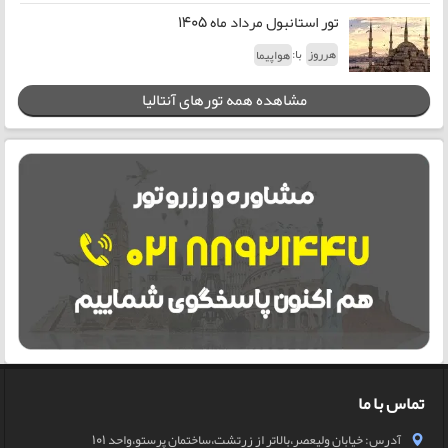
تور استانبول مرداد ماه 1405
با:
هرروز
هواپیما
مشاهده همه تورهای آنتالیا
تماس با ما
آدرس: خیابان ولیعصر،بالاتر از زرتشت،ساختمان پرستو،واحد 101