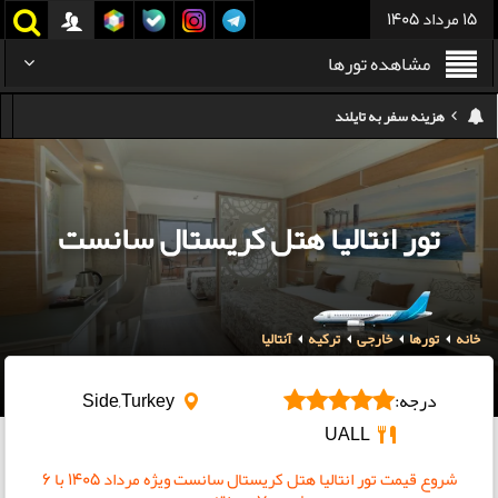
15 مرداد 1405
مشاهده تورها
کدام هواپیمایی کدام ترمینال مهرآباد؟
استرداد بلیط هواپیما در شرایط جنگی
هزینه تفریحات استانبول ۲۰۲۵
تور انتالیا هتل کریستال سانست
سفر به ارمنستان | دیدنی‌ها و تجربیات جذاب
معرفی بهترین غذاهای محلی و خیابانی دبی
خانه
تورها
خارجی
هزینه سفر به گرجستان
ترکیه
آنتالیا
هزینه سفر به تایلند
درجه:
Side,Turkey
UALL
شروع قیمت تور انتالیا هتل کریستال سانست ویژه مرداد ۱۴۰۵ با 6