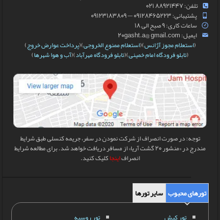
تلفن: 88921447 021
پشتیبانی: 09128465223 — 09123183809
ساعات کاری: 9 صبح الی 18
ایمیل: 20gasht.a@ gmail.com
(
استعلام مجوز آژانس
)(
استعلام ممنوع الخروجی
)(
پرداخت عوارض خروج
)
(
تابلو فرودگاه امام خمینی
)(
تابلو فرودگاه مهرآباد
)(
آب و هوا شهرها
)
توجه: در صورت انصراف از شرکت نمودن در سفر، جریمه کنسلی طبق شرایط
مندرج در «منشور 20 گشت آریا» از مسافر دریافت خواهد شد. برای مطالعه شرایط
انصراف
اینجا
کلیک کنید.
تورهای محبوب
سایر تورها
تور کیش
تور روسیه