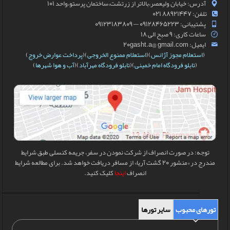
آدرس: خیابان ولیعصر،بالاتر از زرتشت،ساختمان پرستو،واحد 101
تلفن: 88921447 021
پشتیبانی: 09128465223 — 09123183809
ساعات کاری: 9 صبح الی 18
ایمیل: 20gasht.a@ gmail.com
(
استعلام مجوز آژانس
)(
استعلام ممنوع الخروجی
)(
پرداخت عوارض خروج
)
(
تابلو فرودگاه امام خمینی
)(
تابلو فرودگاه مهرآباد
)(
آب و هوا شهرها
)
توجه: در صورت انصراف از شرکت نمودن در سفر، جریمه کنسلی طبق شرایط
مندرج در «منشور 20 گشت آریا» از مسافر دریافت خواهد شد. برای مطالعه شرایط
انصراف
اینجا
کلیک کنید.
تورهای محبوب
سایر تورها