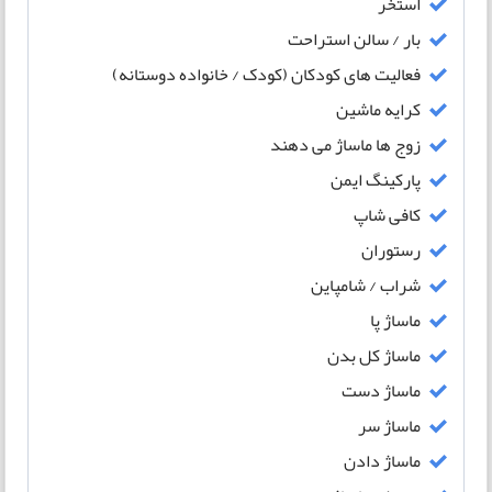
استخر
بار / سالن استراحت
فعالیت های کودکان (کودک / خانواده دوستانه)
کرایه ماشین
زوج ها ماساژ می دهند
پارکینگ ایمن
کافی شاپ
رستوران
شراب / شامپاین
ماساژ پا
ماساژ کل بدن
ماساژ دست
ماساژ سر
ماساژ دادن