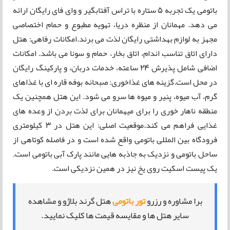
باتومی یک تجربه 5 ستاره با تراس آفتابگیر و وای فای رایگان ارائه
می دهد. مهمانان از منظره دریا، تهویه مطبوع و حمام اختصاصی
مجهز به لوازم بهداشتی رایگان لذت می برند.امکانات رفاهی: هتل
دارای اتاق تناسب اندام، اتاق بخار، حمام و سونا می باشد. امکانات
اضافی شامل پذیرش 24 ساعته، خدمات دربان، و پارکینگ رایگان
در محل است.گزینه های غذاخوری: صبحانه بوفه قاره ای با غذاهای
گرم، آب میوه، پنیر و میوه ها سرو می شود. این هتل همچنین یک
منطقه ناهار خوری را برای میهمانان برای لذت بردن از وعده های
غذایی فراهم می کند.موقعیت اصلی: این هتل در 3 کیلومتری
فرودگاه بین المللی باتومی واقع شده است و در فاصله کوتاهی از
ساحل باتومی و نزدیک به جاذبه هایی مانند پارک آبی باتومی است.
یک پیست اسکیت روی یخ نیز در همین نزدیکی است.
برا مشاوره و رزرو
تور باتومی
هتل گرند بلاژو و مشاهده
سایر هتل ها و مقایسه قیمت ها کلیک نمایید.