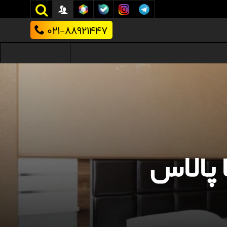
021-88921447
 پالاس