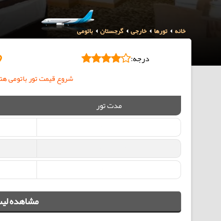
خانه
تورها
خارجی
گرجستان
باتومی
درجه:
شروع قیمت تور باتومی هتل گ
مدت تور
3 شب و 4 روز
4 شب و 5 روز
7 شب و 8 روز
مشاهده لیس