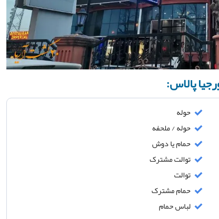
رجیا پالاس:
حوله
حوله / ملحفه
حمام یا دوش
توالت مشترک
توالت
حمام مشترک
لباس حمام