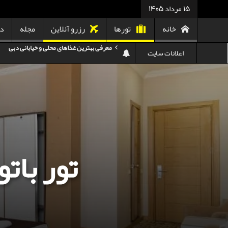
15 مرداد 1405
خانه
تورها
رزرو آنلاین
مجله
در
هزینه سفر به گرجستان
اعلانات سایت
هزینه سفر به تایلند
کدام هواپیمایی کدام ترمینال مهرآباد؟
استرداد بلیط هواپیما در شرایط جنگی
هزینه تفریحات استانبول ۲۰۲۵
تور بات
سفر به ارمنستان | دیدنی‌ها و تجربیات جذاب
معرفی بهترین غذاهای محلی و خیابانی دبی