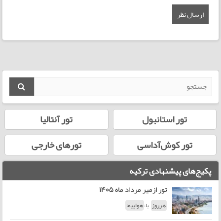
تور استانبول
تور آنتالیا
تور کوش‌آداسی
تورهای خارجی
پکیج‌های پیشنهادی ترکیه
تور ازمیر مرداد ماه 1405
با:
هرروز
هواپیما