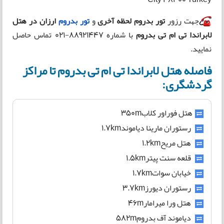
جهت رزور
تور بدروم لحظه آخری
و
تور بدروم
ارزان در
هتل
لابراندا تی ام تی بدروم
با شماره 88921447-021 تماس حاصل
نمایید.
فاصله هتل لابراندا تی ام تی بدروم تا مراکز
گردشگری:
هتل فوراور کلاب350m
رستوران مارینا دیاموند1.7km
هتل مریح1.2km
قلعه سنت پیتر1.5km
خیابان سوات1.7km
رستوران دیورز3.7km
هتل ورا میرامار46m
دیاموند آف بدروم582m