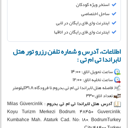
استخر ویژه کودکان
ساحل اختصاصی
اینترنت وای فای رایگان در لابی
اینترنت وای فای رایگان در اتاقها
اطلاعات، آدرس و شماره تلفن رزرو تور هتل
لابراندا تی ام تی :
ساعت تحویل اتاق: 14:00
ساعت تخلیه اتاق: 12:00
فاصله هتل لابراندا تی ام تی بدروم تا فرودگاه:31.8کیلومتر
تعداد اتاق:330
آدرس هتل لابراندا تی ام تی بدروم
:
Milas Güvercinlik
Koyu Turizm Merkezi Bodrum, 48450 Guvercinlik,
Kumbahce Mah. Ataturk Cad. No: 180, Bodrum
Turkey
City 48400 Turkey