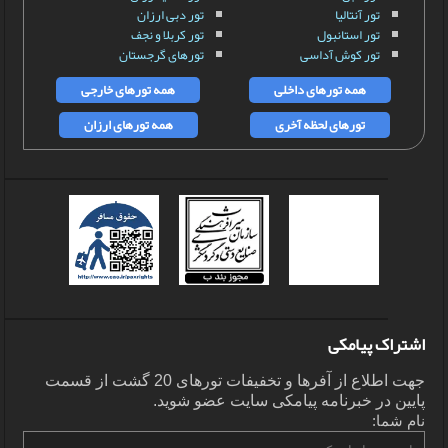
تور آنتالیا
تور دبی ارزان
تور استانبول
تور کربلا و نجف
تور کوش آداسی
تورهای گرجستان
همه تورهای داخلی
همه تورهای خارجی
تورهای لحظه آخری
همه تورهای ارزان
اشتراک پیامکی
جهت اطلاع از آفرها و تخفیفات تورهای 20 گشت از قسمت
پایین در خبرنامه پیامکی سایت عضو شوید.
نام شما: