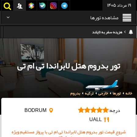
19 مرداد 1405
مشاهده تورها
کدام هواپیمایی کدام ترمینال مهرآباد؟
استرداد بلیط هواپیما در شرایط جنگی
هزینه تفریحات استانبول ۲۰۲۵
تور بدروم هتل لابراندا تی ام تی
سفر به ارمنستان | دیدنی‌ها و تجربیات جذاب
معرفی بهترین غذاهای محلی و خیابانی دبی
خانه
تورها
خارجی
هزینه سفر به گرجستان
ترکیه
بدروم
هزینه سفر به تایلند
درجه:
BODRUM
UALL
شروع قیمت تور بدروم هتل لابراندا تی ام تی با پرواز مستقیم ویژه