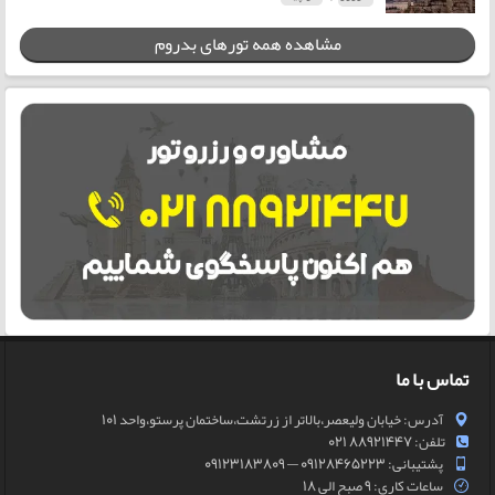
مشاهده همه تورهای بدروم
تماس با ما
آدرس: خیابان ولیعصر،بالاتر از زرتشت،ساختمان پرستو،واحد 101
تلفن: 88921447 021
پشتیبانی: 09128465223 — 09123183809
ساعات کاری: 9 صبح الی 18