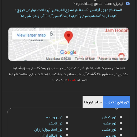
ایمیل: 20gasht.a@ gmail.com
(
استعلام مجوز آژانس
)(
استعلام ممنوع الخروجی
)(
پرداخت عوارض خروج
)
(
تابلو فرودگاه امام خمینی
)(
تابلو فرودگاه مهرآباد
)(
آب و هوا شهرها
)
توجه: در صورت انصراف از شرکت نمودن در سفر، جریمه کنسلی طبق شرایط
مندرج در «منشور 20 گشت آریا» از مسافر دریافت خواهد شد. برای مطالعه شرایط
انصراف
اینجا
کلیک کنید.
تورهای محبوب
سایر تورها
تور کیش
تور روسیه
تور قشم
تور تایلند
تور مشهد
تور استانبول ارزان
تور دبی
تور آنتالیا ارزان