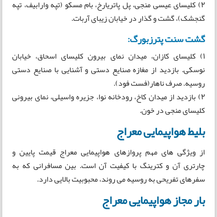
2) کلیسای عیسی منجی، پل پاتریارخ، بام مسکو (تپه وارابیف، تپه
گنجشک)، گشت و گذار در خیابان زیبای آربات.
گشت سنت پترزبورگ:
1) کلیسای کازان، میدان نمای بیرون کلیسای اسحاق، خیابان
نوسکی. بازدید از مغازه صنایع دستی و آشنایی با صنایع دستی
روسیه. صرف ناهار(فست فود).
2) بازدید از میدان کاخ، رودخانه نوا، جزیره واسیلی، نمای بیرونی
کلیسای منجی در خون.
بلیط هواپیمایی معراج
از ویژگی های مهم پروازهای هواپیمایی معراج قیمت پایین و
چارتری آن و کترینگ با کیفیت آن است. بین مسافرانی که به
سفرهای تفریحی به روسیه می روند، محبوبیت بالایی دارد.
بار مجاز هواپیمایی معراج