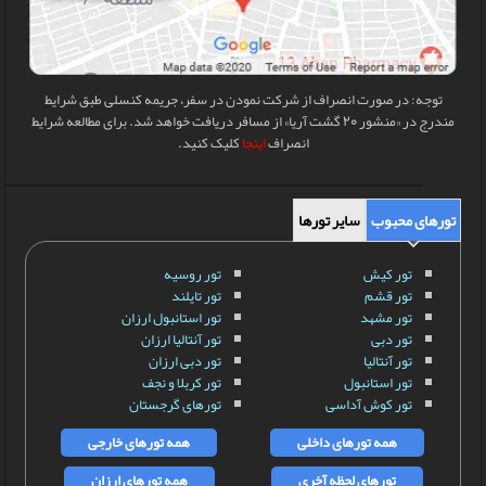
توجه: در صورت انصراف از شرکت نمودن در سفر، جریمه کنسلی طبق شرایط
مندرج در «منشور 20 گشت آریا» از مسافر دریافت خواهد شد. برای مطالعه شرایط
انصراف
اینجا
کلیک کنید.
تورهای محبوب
سایر تورها
تور کیش
تور روسیه
تور قشم
تور تایلند
تور مشهد
تور استانبول ارزان
تور دبی
تور آنتالیا ارزان
تور آنتالیا
تور دبی ارزان
تور استانبول
تور کربلا و نجف
تور کوش آداسی
تورهای گرجستان
همه تورهای داخلی
همه تورهای خارجی
تورهای لحظه آخری
همه تورهای ارزان