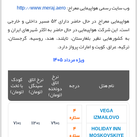
وب سایت رسمی هواپیمایی معراج:
http://www.meraj.aero
هواپیمایی معراج در حال حاضر دارای 52 مسیر داخلی و خارجی
است. این شرکت هواپیمایی در حال حاضر به اکثر شهرهای ایران و
به کشورهایی نظیر بلغارستان،‌ تایلند، هند، روسیه،‌ گرجستان،
ترکیه،‌ عراق،‌ کویت و امارات پرواز دارد.
ویژه مرداد 1405
نرخ
نرخ اتاق
کودک
اتاق
نام هتل
درجه
سینگل
با تخت
دوتخته
(تومان)
(تومان)
(تومان)
4
VEGA
IZMAILOVO
ستاره
710$
1120$
790$
4
HOLIDAY INN
MOSKOVSKIYE
ستاره