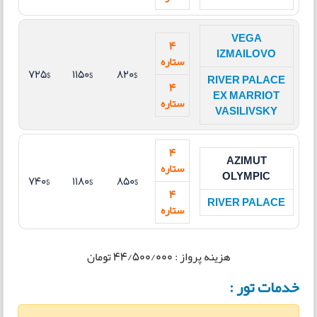
VEGA
4
IZMAILOVO
ستاره
725$
1150$
820$
RIVER PALACE
4
EX MARRIOT
ستاره
VASILIVSKY
4
AZIMUT
ستاره
OLYMPIC
740$
1180$
850$
4
RIVER PALACE
ستاره
هزینه پرواز : 44/500/000 تومان
خدمات تور :