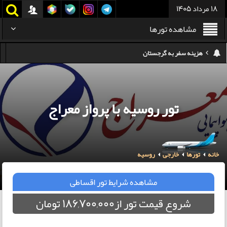
18 مرداد 1405
مشاهده تورها
هزینه سفر به گرجستان
هزینه سفر به تایلند
کدام هواپیمایی کدام ترمینال مهرآباد؟
تور روسیه با پرواز معراج
استرداد بلیط هواپیما در شرایط جنگی
هزینه تفریحات استانبول ۲۰۲۵
خانه
تورها
خارجی
روسیه
سفر به ارمنستان | دیدنی‌ها و تجربیات جذاب
معرفی بهترین غذاهای محلی و خیابانی دبی
مشاهده شرایط تور اقساطی
شروع قیمت تور از186,700,000 تومان