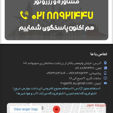
تماس با ما
آدرس: خیابان ولیعصر،بالاتر از زرتشت،ساختمان پرستو،واحد 101
تلفن: 88921447 021
پشتیبانی: 09128465223 — 09123183809
ساعات کاری: 9 صبح الی 18
ایمیل: 20gasht.a@ gmail.com
(
استعلام مجوز آژانس
)(
استعلام ممنوع الخروجی
)(
پرداخت عوارض خروج
)
(
تابلو فرودگاه امام خمینی
)(
تابلو فرودگاه مهرآباد
)(
آب و هوا شهرها
)