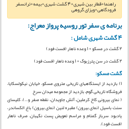
راهنما+قطار بین شهری+4 گشت شهری+بیمه+ترانسفر
فرودگاهی+ویزای گروهی
برنامه ی سفر تور روسیه پرواز معراج:
4 گشت شهری شامل :
2 گشت در مسکو + 1 وعده ناهار (فست فود)
2 گشت در سن پترزبوگ + 1 وعده ناهار (فست فود)
گشت مسکو:
1) بازدید از ایستگاههای تاریخی متروی مسکو، خیابان نیکولسکایا،
فروشگاه تاریخی گوم، بازدید از مجموعه میدان سرخ
( نمای بیرونی کاخ کرملین، آتش جاویدان، نقطه صفر و…)، کلیسای
سنت باسیل (نمای بیرون) مقبره لنین (نمای بیرون) باغ الکساندر،
یادبود سرباز گمنام و مراسم تعویض پست نگهبان. صرف ناهار
(فست فود).