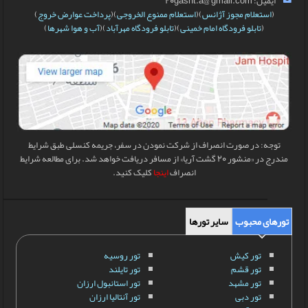
ایمیل: 20gasht.a@ gmail.com
(
استعلام مجوز آژانس
)(
استعلام ممنوع الخروجی
)(
پرداخت عوارض خروج
)
(
تابلو فرودگاه امام خمینی
)(
تابلو فرودگاه مهرآباد
)(
آب و هوا شهرها
)
توجه: در صورت انصراف از شرکت نمودن در سفر، جریمه کنسلی طبق شرایط
مندرج در «منشور 20 گشت آریا» از مسافر دریافت خواهد شد. برای مطالعه شرایط
انصراف
اینجا
کلیک کنید.
تورهای محبوب
سایر تورها
تور کیش
تور روسیه
تور قشم
تور تایلند
تور مشهد
تور استانبول ارزان
تور دبی
تور آنتالیا ارزان