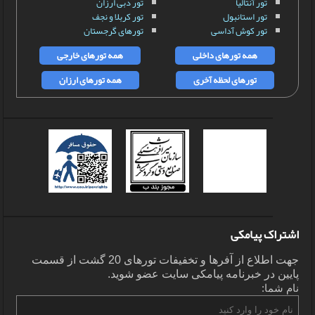
تور آنتالیا
تور دبی ارزان
تور استانبول
تور کربلا و نجف
تور کوش آداسی
تورهای گرجستان
همه تورهای داخلی
همه تورهای خارجی
تورهای لحظه آخری
همه تورهای ارزان
اشتراک پیامکی
جهت اطلاع از آفرها و تخفیفات تورهای 20 گشت از قسمت
پایین در خبرنامه پیامکی سایت عضو شوید.
نام شما: