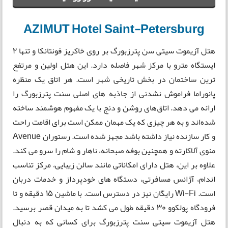
AZIMUT Hotel Saint-Petersburg
هتل آزیموت سیتی سن پترزبورگ بر روی خاکریز فونتانکا و تنها 2
ایستگاه مترو با مرکز شهر فاصله دارد. این هتل اولین و مرتفع
ترین ساختمان در بخش تاریخی شهر است. هر اتاق یک منظره
پانوراما فراموش نشدنی از جاذبه های اصلی سنت پترزبورگ را
ارائه می دهد. اتاق‌های روشن و دنج با یک مفهوم هوشمند ساخته
شده‌اند و به هر چیزی که یک مهمان ممکن است برای اقامت راحت
و کار سازنده نیاز داشته باشد مجهز شده است. رستوران Avenue
منوی آلاکارته و همچنین بوفه صبحانه، ناهار و شام را سرو می کند.
علاوه بر این، هتل دارای امکاناتی مانند سالن زیبایی، مرکز تناسب
اندام، آژانس مسافرتی، دستگاه های خودپرداز و خدمات دربان
است. Wi-Fi رایگان نیز در دسترس است. با ماشین 15 دقیقه و تا
فرودگاه پولکوو 30 دقیقه طول می کشد تا به میدان قصر برسید.
هتل آزیموت سیتی سنت پترزبورگ برای کسانی که به دنبال