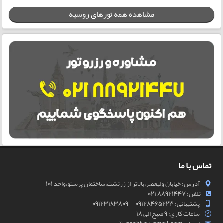
مشاهده همه تورهای روسیه
تماس با ما
آدرس: خیابان ولیعصر،بالاتر از زرتشت،ساختمان پرستو،واحد 101
تلفن: 88921447 021
پشتیبانی: 09128465223 — 09123183809
ساعات کاری: 9 صبح الی 18