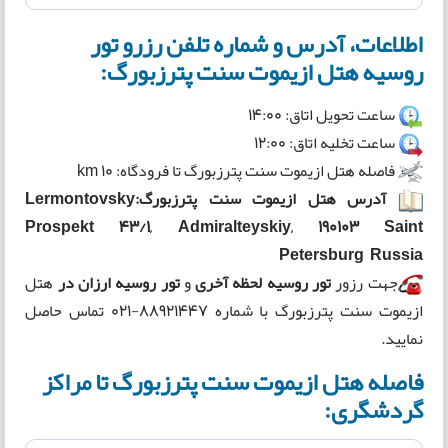
اطلاعات، آدرس و شماره تلفن رزرو تور
روسیه هتل ازیموت سنت پترزبورگ:
ساعت تحویل اتاق: 14:00
ساعت تخلیه اتاق: 12:00
فاصله هتل ازیموت سنت پترزبورگ تا فرودگاه: 10 km
آدرس هتل ازیموت سنت پترزبورگ:Lermontovsky
Prospekt 43/1, Admiralteyskiy, 190103 Saint
Petersburg Russia
جهت رزور
تور روسیه لحظه آخری
و
تور روسیه ارزان در
هتل
ازیموت سنت پترزبورگ
با شماره 88921447-021 تماس حاصل
نمایید.
فاصله هتل ازیموت سنت پترزبورگ تا مراکز
گردشگری: