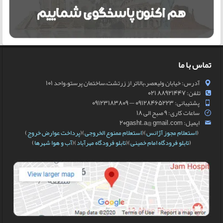
تماس با ما
آدرس: خیابان ولیعصر،بالاتر از زرتشت،ساختمان پرستو،واحد 101
تلفن: 88921447 021
پشتیبانی: 09128465223 — 09123183809
ساعات کاری: 9 صبح الی 18
ایمیل: 20gasht.a@ gmail.com
(
استعلام مجوز آژانس
)(
استعلام ممنوع الخروجی
)(
پرداخت عوارض خروج
)
(
تابلو فرودگاه امام خمینی
)(
تابلو فرودگاه مهرآباد
)(
آب و هوا شهرها
)