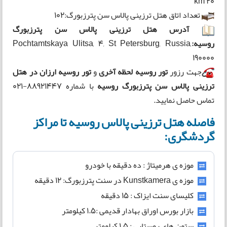
20 km
تعداد اتاق هتل ترزینی پالاس سن پترزبورگ:102
آدرس هتل ترزینی پالاس سن پترزبورگ
روسیه:
Pochtamtskaya Ulitsa, 4, St Petersburg, Russia,
190000
جهت رزور
تور روسیه لحظه آخری
و
تور روسیه ارزان در
هتل
ترزینی پالاس سن پترزبورگ روسیه
با شماره 88921447-021
تماس حاصل نمایید.
فاصله هتل ترزینی پالاس روسیه تا مراکز
گردشگری:
موزه ی هرمیتاژ : ده دقیقه با خودرو
موزه ی Kunstkamera در سنت پترزبورگ: 12 دقیقه
کلیسای سنت ایزاک : 15 دقیقه
بازار بورس اوراق بهادار قدیمی :1.5 کیلومتر
ستون های روستایی : 1.5 کیلومتر