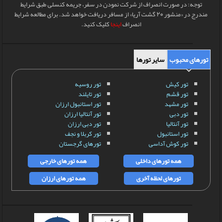
توجه: در صورت انصراف از شرکت نمودن در سفر، جریمه کنسلی طبق شرایط
مندرج در «منشور 20 گشت آریا» از مسافر دریافت خواهد شد. برای مطالعه شرایط
انصراف
اینجا
کلیک کنید.
تورهای محبوب
سایر تورها
تور کیش
تور روسیه
تور قشم
تور تایلند
تور مشهد
تور استانبول ارزان
تور دبی
تور آنتالیا ارزان
تور آنتالیا
تور دبی ارزان
تور استانبول
تور کربلا و نجف
تور کوش آداسی
تورهای گرجستان
همه تورهای داخلی
همه تورهای خارجی
تورهای لحظه آخری
همه تورهای ارزان