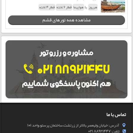
با:
هرروز
هواپیما
قطار 6 تخته
قطار 4 تخته
مشاهده همه تورهای قشم
تماس با ما
آدرس: خیابان ولیعصر،بالاتر از زرتشت،ساختمان پرستو،واحد 101
تلفن: 88921447 021