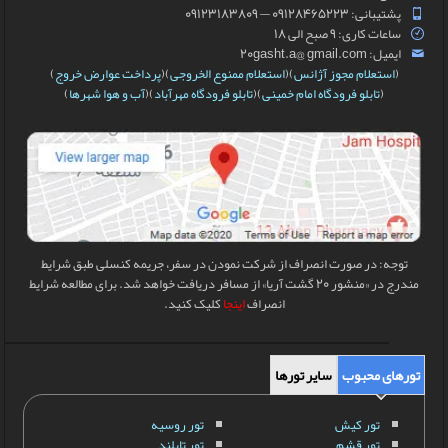
پشتیبانی: 09128465223 — 09123183809
ساعات کاری: 9 صبح الی 18
ایمیل: 20gasht.a@ gmail.com
(
استعلام مجوز آژانس
)(
استعلام ممنوع الخروجی
)(
پرداخت عوارض خروج
)
(
تابلو فرودگاه امام خمینی
)(
تابلو فرودگاه مهرآباد
)(
آب و هوا شهرها
)
توجه: در صورت انصراف از شرکت نمودن در سفر، جریمه کنسلی طبق شرایط
مندرج در «منشور 20 گشت آریا» از مسافر دریافت خواهد شد. برای مطالعه شرایط
انصراف
اینجا
کلیک کنید.
تورهای محبوب
سایر تورها
تور کیش
تور روسیه
تور قشم
تور تایلند