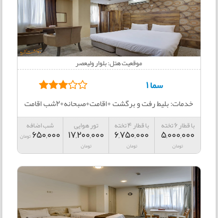
موقعیت هتل: بلوار وليعصر
سما 1
خدمات: بلیط رفت و برگشت +اقامت+صبحانه+2شب اقامت
با قطار 6 تخته
با قطار 4 تخته
تور هوایی
شب اضافه
650,000
17,200,000
6,750,000
5,000,000
تومان
تومان
تومان
تومان