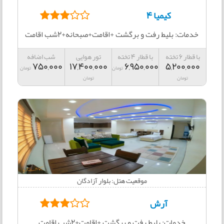
کیمیا 4
خدمات: بلیط رفت و برگشت +اقامت+صبحانه+2شب اقامت
با قطار 6 تخته
با قطار 4 تخته
تور هوایی
شب اضافه
750,000
17,400,000
6,950,000
5,200,000
تومان
تومان
تومان
تومان
موقعیت هتل: بلوار آزادگان
آرش
خدمات: بلیط رفت و برگشت +اقامت+2شب اقامت