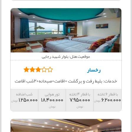
موقعیت هتل: بلوار شهید رجایی
رخسار
خدمات: بلیط رفت و برگشت +اقامت+صبحانه+2شب اقامت
با قطار 6 تخته
با قطار 4 تخته
تور هوایی
شب اضافه
1,250,000
18,400,000
7,950,000
6,200,000
تومان
تومان
تومان
تومان