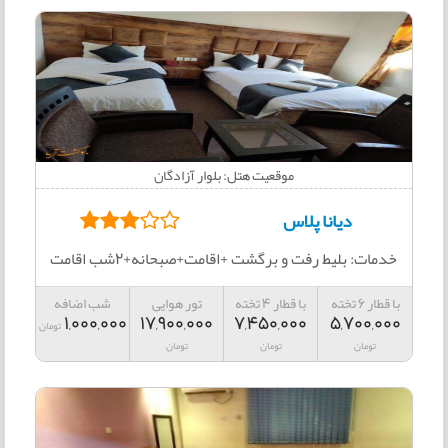
موقعیت هتل: بلوار آزادگان
دیانا پلاس
خدمات: بلیط رفت و برگشت +اقامت+صبحانه+2شب اقامت
با قطار 6 تخته
با قطار 4 تخته
تور هوایی
شب اضافه
1,000,000
17,900,000
7,450,000
5,700,000
تومان
تومان
تومان
تومان