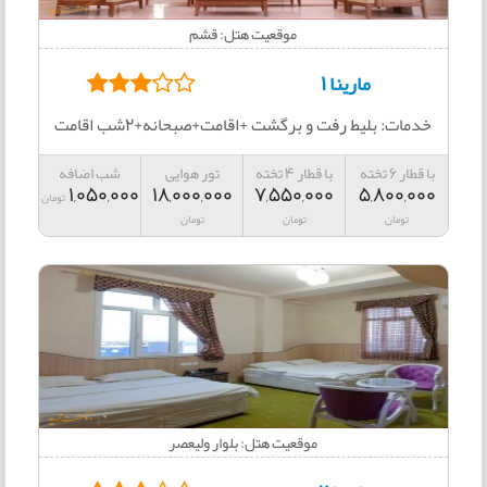
موقعیت هتل: قشم
مارینا 1
خدمات: بلیط رفت و برگشت +اقامت+صبحانه+2شب اقامت
با قطار 6 تخته
با قطار 4 تخته
تور هوایی
شب اضافه
1,050,000
18,000,000
7,550,000
5,800,000
تومان
تومان
تومان
تومان
موقعیت هتل: بلوار ولیعصر