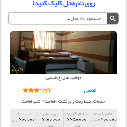
روی نام هتل کلیک کنید)
موقعیت هتل: خ فلسطین
شمس
خدمات: بلیط رفت و برگشت +اقامت+2شب اقامت
با قطار 6 تخته
با قطار 4 تخته
تور هوایی
شب اضافه
600,000
17,100,000
6,650,000
4,900,000
تومان
تومان
تومان
تومان