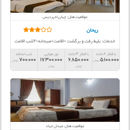
موقعیت هتل: چهارراه پرديس
ریحان
خدمات: بلیط رفت و برگشت +اقامت+صبحانه+2شب اقامت
با قطار 6 تخته
با قطار 4 تخته
تور هوایی
شب اضافه
700,000
17,300,000
6,850,000
5,100,000
تومان
تومان
تومان
تومان
موقعیت هتل: میدان جهاد