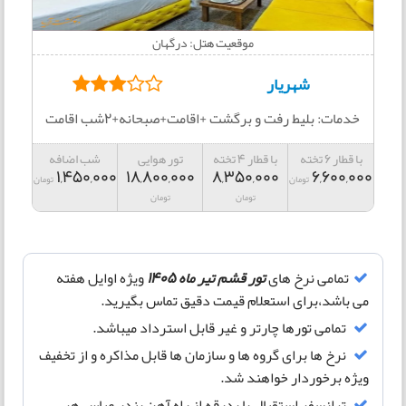
موقعیت هتل: درگهان
شهریار
خدمات: بلیط رفت و برگشت +اقامت+صبحانه+2شب اقامت
با قطار 6 تخته
با قطار 4 تخته
تور هوایی
شب اضافه
1,450,000
18,800,000
8,350,000
6,600,000
تومان
تومان
تومان
تومان
تمامی نرخ های
تور قشم تیر ماه 1405
ویژه اوایل هفته
می باشد،برای استعلام قیمت دقیق تماس بگیرید.
تمامی تورها چارتر و غیر قابل استرداد میباشد.
نرخ ها برای گروه ها و سازمان ها قابل مذاکره و از تخفیف
ویژه برخوردار خواهند شد.
ترانسفر استقبال یا بدرقه از راه آهن بندر عباس هر