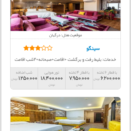
موقعیت هتل: درگهان
سینگو
خدمات: بلیط رفت و برگشت +اقامت+صبحانه+2شب اقامت
با قطار 6 تخته
با قطار 4 تخته
تور هوایی
شب اضافه
1,250,000
18,400,000
7,950,000
6,200,000
تومان
تومان
تومان
تومان