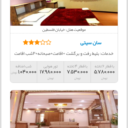
موقعیت هتل: خیابان فلسطین
سان سیتی
خدمات: بلیط رفت و برگشت +اقامت+صبحانه+2شب اقامت
با قطار 6 تخته
با قطار 4 تخته
تور هوایی
شب اضافه
1,040,000
17,980,000
7,530,000
5,780,000
تومان
تومان
تومان
تومان