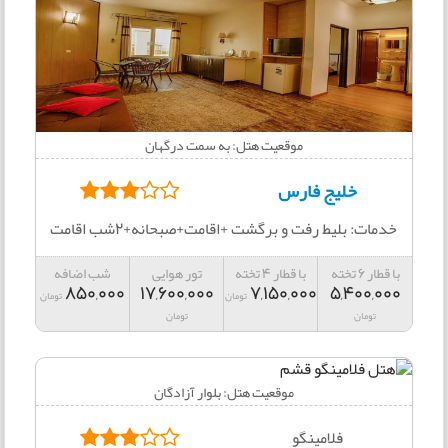
موقعیت هتل: به سمت درگهان
خلیج فارس
خدمات: بلیط رفت و برگشت +اقامت+صبحانه+2شب اقامت
با قطار 6 تخته
با قطار 4 تخته
تور هوایی
شب اضافه
850,000
17,600,000
7,150,000
5,400,000
تومان
تومان
تومان
تومان
موقعیت هتل: بلوار آزادگان
فلامینگو