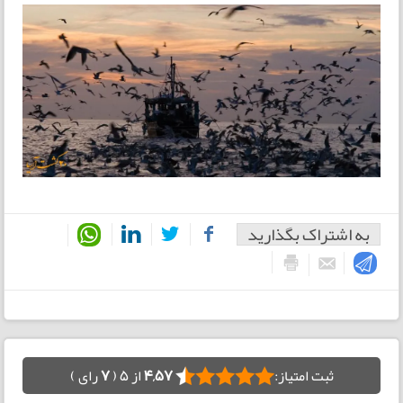
به اشتراک بگذارید
ثبت امتیاز:
4,57
از 5 (
7
رای )