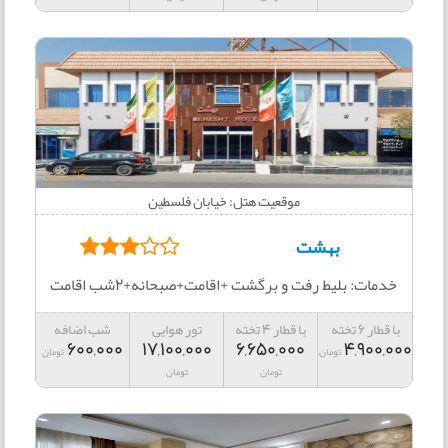
موقعیت هتل: خیابان فلسطین
بهشت
خدمات: بلیط رفت و برگشت +اقامت+صبحانه+2شب اقامت
با قطار 6 تخته
با قطار 4 تخته
تور هوایی
شب اضافه
600,000
17,100,000
6,650,000
4,900,000
تومان
تومان
تومان
تومان