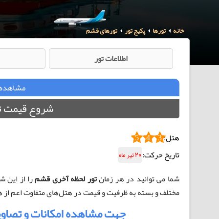
خانه
تورها
پکیج تور
تورهای قشم
اطلاعات تور
مشاهده 
شروع قیمت تور از,900,000
هتل:
5
4
3
تاریخ حرکت:
20 تیر ماه
شما می توانید در هر زمان
تور لحظه آخری قشم
را از این ش
مختلف و بسته به ظرفیت و قیمت در هتل‌های متفاوت اعم از هتل 1 ستاره تا هتل‌های 5 ستاره برگزار خوا
جهت مشاهده امکانات و تصاویر