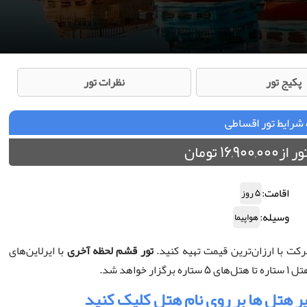
پکیج تور
نظرات تور
شرایط تور اقساطی
16 تومان
اقامت:
5 روز
وسیله:
هواپیما
رکت با ارزان‌ترین قیمت تهیه کنید.
تور قشم لحظه آخری
با ایرلاین‌های
هد شد.
 هتل ها بر روی نام هتل کلیک کنید