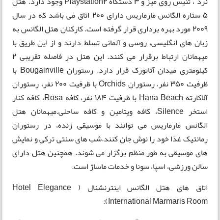
نرد ، تنیس روی میز و 3 دستگاه Playstation2 وجود دارد. هتل
5 ستاره الگانس مارماریس دارای 200 اتاق می باشد که در سال
2009 مورد بهره برداری قرار گرفته است. کارکنان هتل الگانس به
زبان های انگلیسی، روسی و آلمانی تسلط دارند و از این طریق با
میهمانان ارتباط برقرار می کنند. این هتل در فاصله تقریبی 2
کیلومتری میدان آتاتورک قرار دارد. رستوران Bougainville با
ظرفیت 350 نفر، رستوران Orchids با ظرفیت 200 نفر، رستوران
آلاکارته Hana Beach با ظرفیت 184 نفر، کافه Rosa، کافه کنار
استخر Silence، کافه ویتامین و کافه ساحلی.میهمانان هتل
الگانس مارماریس می توانند با موسیقی زنده، در رستوران
رمانتیک غذا خود را نوش جان کنند.شب های سنتی ترکی و نمایش
های موسیقی به طور منظم برگزار می شوند. همچنین هتل دارای
سالن ورزشی، اسپا، سونا و خدمات ماساژ است.
اتاق های هتل الگانس اینترنشنال ( Hotel Elegance
International Marmaris Room):