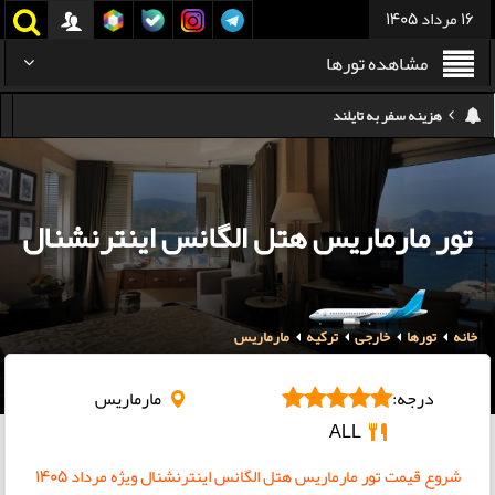
16 مرداد 1405
مشاهده تورها
کدام هواپیمایی کدام ترمینال مهرآباد؟
استرداد بلیط هواپیما در شرایط جنگی
هزینه تفریحات استانبول ۲۰۲۵
تور مارماریس هتل الگانس اینترنشنال
سفر به ارمنستان | دیدنی‌ها و تجربیات جذاب
معرفی بهترین غذاهای محلی و خیابانی دبی
خانه
تورها
خارجی
هزینه سفر به گرجستان
ترکیه
مارماریس
هزینه سفر به تایلند
درجه:
مارماریس
ALL
شروع قیمت تور مارماریس هتل الگانس اینترنشنال ویژه مرداد ۱۴۰۵