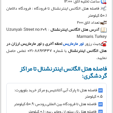
ساعت تخلیه اتاق: 12:00
فاصله هتل الگانس اینترنشنال تا فرودگاه : فرودگاه دالامان
50.1 کیلومتر
تعداد اتاق:200
آدرس هتل الگانس اینترنشنال
: Uzunyalı Street no:209,
Marmaris, Turkey
جهت رزور
تور مارماریس
لحظه آخری
و
تور مارماریس ارزان در
هتل الگانس اینترنشنال
با شماره 88921447-021 تماس حاصل
نمایید.
فاصله هتل الگانس اینترنشنال تا مراکز
گردشگری:
فاصله هتل تا پارک آبی آتلانتیس و مرکز خرید بلوپورت:
0.5 کیلومتر
فاصله هتل تا فرودگاه بین المللی رودس: 50.9 کیلومتر
فاصله هتل تا رستوران وماس بیچ: 0.1 کیلومتر