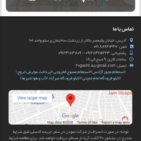
تماس با ما
آدرس: خیابان ولیعصر،بالاتر از زرتشت،ساختمان پرستو،واحد 101
تلفن: 88921447 021
پشتیبانی: 09128465223 — 09123183809
ساعات کاری: 9 صبح الی 18
ایمیل: 20gasht.a@ gmail.com
(
استعلام مجوز آژانس
)(
استعلام ممنوع الخروجی
)(
پرداخت عوارض خروج
)
(
تابلو فرودگاه امام خمینی
)(
تابلو فرودگاه مهرآباد
)(
آب و هوا شهرها
)
توجه: در صورت انصراف از شرکت نمودن در سفر، جریمه کنسلی طبق شرایط
مندرج در «منشور 20 گشت آریا» از مسافر دریافت خواهد شد. برای مطالعه شرایط