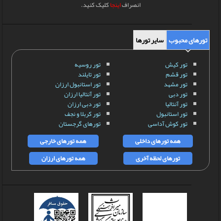
انصراف
اینجا
کلیک کنید.
تورهای محبوب
سایر تورها
تور کیش
تور روسیه
تور قشم
تور تایلند
تور مشهد
تور استانبول ارزان
تور دبی
تور آنتالیا ارزان
تور آنتالیا
تور دبی ارزان
تور استانبول
تور کربلا و نجف
تور کوش آداسی
تورهای گرجستان
همه تورهای داخلی
همه تورهای خارجی
تورهای لحظه آخری
همه تورهای ارزان