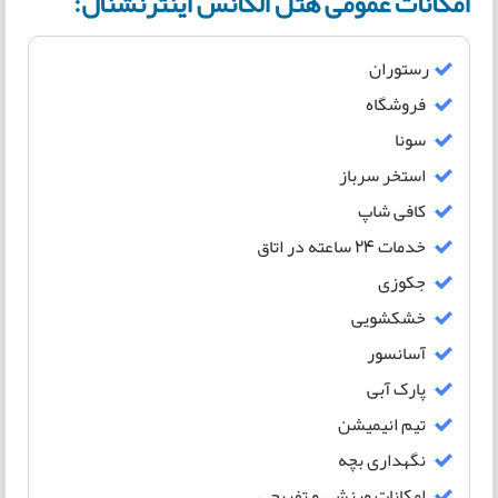
امکانات عمومی هتل الگانس اینترنشنال:
رستوران
فروشگاه
سونا
استخر سرباز
کافی شاپ
خدمات 24 ساعته در اتاق
جکوزی
خشکشویی
آسانسور
پارک آبی
تیم انیمیشن
نگهداری بچه
امکانات ورزشی و تفریحی