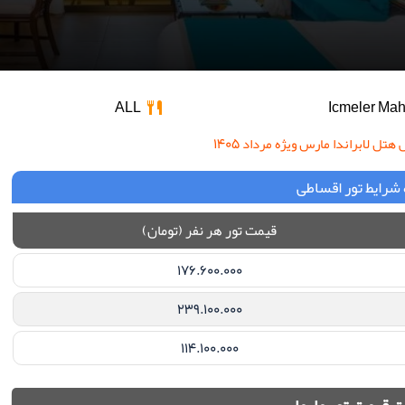
ALL
ل لابراندا مارس ویژه مرداد ۱۴۰۵
شرایط تور اقساطی
قیمت تور هر نفر (تومان)
176.600.000
239.100.000
114.100.000