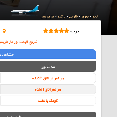
خانه
تورها
خارجی
ترکیه
مارماریس
درجه:
Icmeler Mah
شروع قیمت تور مارماریس هت
مشاهده 
مدت تور
هر نفر در اتاق 2 تخته
هر نفر اتاق 1 تخته
کودک با تخت