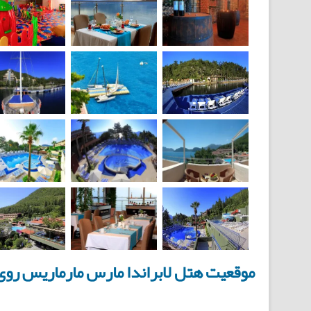
موقعیت هتل لابراندا مارس مارماریس رو