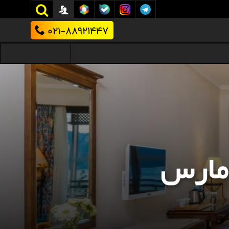
021-88921447
 مارس