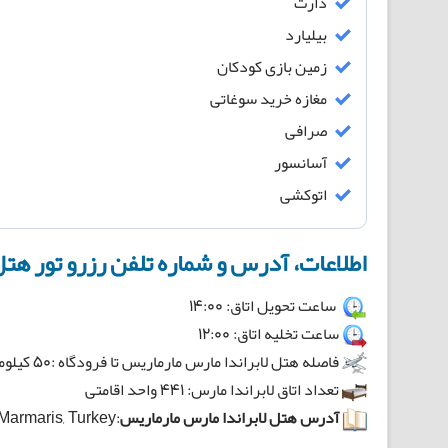
دارت
بیلیارد
زمین بازی کودکان
مغازه خرید سوغاتی
صرافی
آسانسور
اتوکشی
اطلاعات، آدرس و شماره تلفن رزرو تور هتل
ساعت تحویل اتاق: 14:00
ساعت تخلیه اتاق: 12:00
فاصله هتل لابراندا مارس مارماریس تا فرودگاه :50 کیلومتر
تعداد اتاق لابراندا مارس: 441 واحد اقامتی
آدرس هتل لابراندا مارس مارماریس
:Icmeler Mah. Ataturk Cad. No:64 Mugla, 48720 Marmaris, Turkey