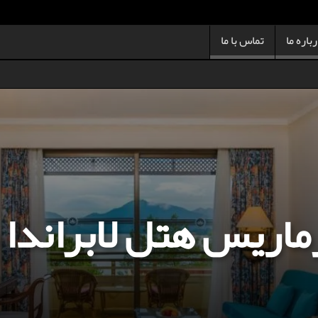
باره ما
تماس با ما
رماریس هتل لابراندا