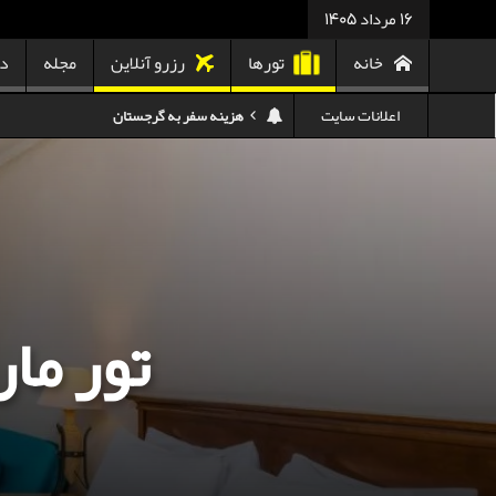
16 مرداد 1405
خانه
تورها
رزرو آنلاین
مجله
در
اعلانات سایت
هزینه سفر به تایلند
کدام هواپیمایی کدام ترمینال مهرآباد؟
استرداد بلیط هواپیما در شرایط جنگی
هزینه تفریحات استانبول ۲۰۲۵
سفر به ارمنستان | دیدنی‌ها و تجربیات جذاب
تور ما
معرفی بهترین غذاهای محلی و خیابانی دبی
هزینه سفر به گرجستان