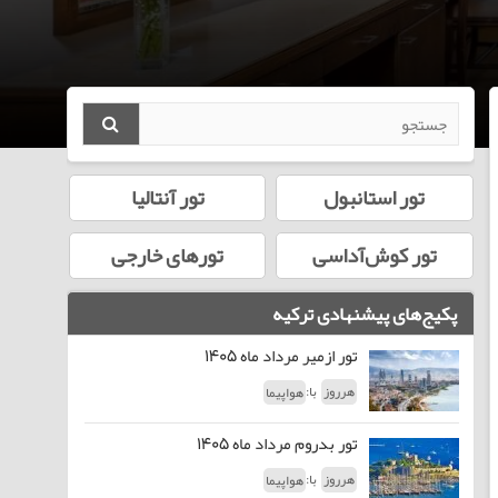
تور استانبول
تور آنتالیا
تور کوش‌آداسی
تورهای خارجی
پکیج‌های پیشنهادی ترکیه
تور ازمیر مرداد ماه 1405
با:
هرروز
هواپیما
تور بدروم مرداد ماه 1405
با:
هرروز
هواپیما