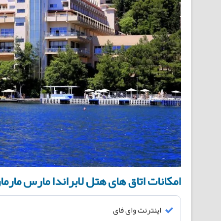
امکانات اتاق های هتل لابراندا مارس مارم
اینترنت وای فای