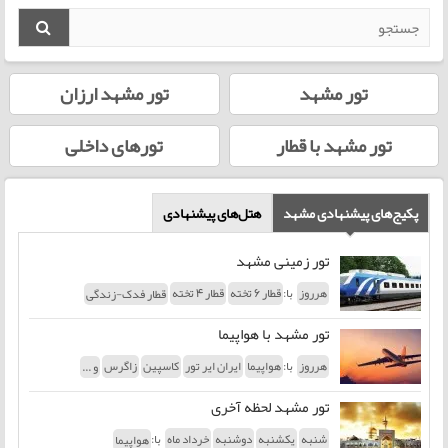
تور مشهد
تور مشهد ارزان
تور مشهد با قطار
تورهای داخلی
پکیج‌های پیشنهادی مشهد
هتل‌های پیشنهادی
تور زمینی مشهد
با:
هرروز
قطار 6 تخته
قطار 4 تخته
قطار فدک-زندگی
تور مشهد با هواپیما
با:
هرروز
هواپیما
ایران ایر تور
کاسپین
زاگرس
و ...
تور مشهد لحظه آخری
با:
شنبه
یکشنبه
دوشنبه
خرداد ماه
هواپیما