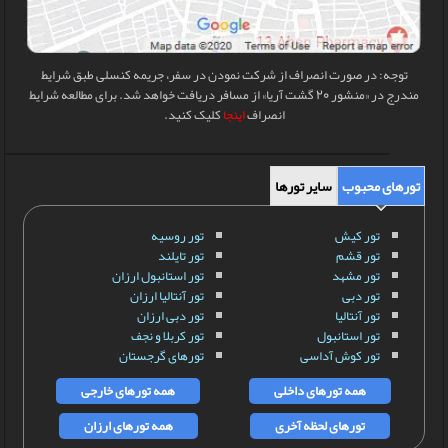
توجه: در صورت انصراف از شرکت نمودن در سفر، جریمه کنسلی طبق شرایط
مندرج در «منشور 20 گشت آریا» از مسافر دریافت خواهد شد. برای مطالعه شرایط
انصراف
اینجا
کلیک کنید.
تورهای محبوب
سایر تورها
تور کیش
تور روسیه
تور قشم
تور تایلند
تور مشهد
تور استانبول ارزان
تور دبی
تور آنتالیا ارزان
تور آنتالیا
تور دبی ارزان
تور استانبول
تور کربلا و نجف
تور کوش آداسی
تورهای گرجستان
همه تورهای داخلی
همه تورهای خارجی
تورهای لحظه آخری
همه تورهای ارزان