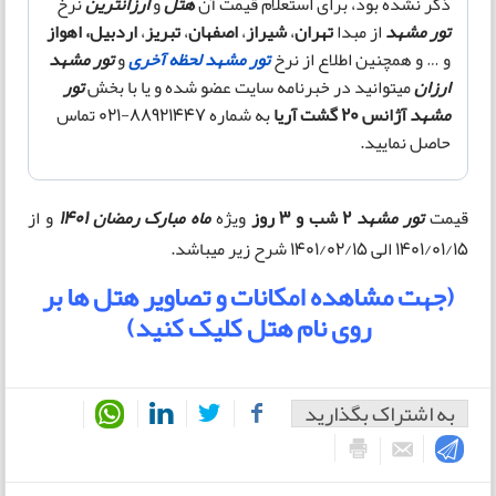
ذکر نشده بود، برای استعلام قیمت آن
هتل
و
ارزانترین
نرخ
تور مشهد
از مبدا
تهران
،
شیراز
،
اصفهان
،
تبریز
،
اردبیل، اهواز
و … و همچنین اطلاع از نرخ
تور مشهد لحظه آخری
و
تور مشهد
ارزان
میتوانید در خبرنامه سایت عضو شده و یا با بخش
تور
مشهد
آژانس 20 گشت آریا
به شماره 88921447-021 تماس
حاصل نمایید.
قیمت
تور مشهد
2 شب و 3 روز
ویژه
ماه مبارک رمضان 1401
و از
1401/01/15 الی 1401/02/15 شرح زیر میباشد.
(جهت مشاهده امکانات و تصاویر هتل ها بر
روی نام هتل کلیک کنید)
به اشتراک بگذارید