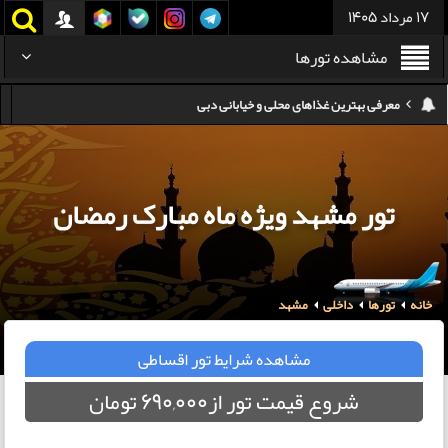
17 مرداد 1405
مشاهده تورها
هزینه سفر به گرجستان
هزینه سفر به تایلند
کدام هواپیمایی کدام ترمینال مهرآباد؟
تور مشهد ویژه ماه مبارک رمضان
استرداد بلیط هواپیما در شرایط جنگی
هزینه تفریحات استانبول ۲۰۲۵
خانه
تورها
داخلی
مشهد
سفر به ارمنستان | دیدنی‌ها و تجربیات جذاب
معرفی بهترین غذاهای محلی و خیابانی دبی
مشاهده شرایط تور اقساطی
شروع قیمت تور از690,000 تومان