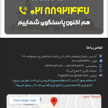
تماس با ما
آدرس: خیابان ولیعصر،بالاتر از زرتشت،ساختمان پرستو،واحد 101
تلفن: 88921447 021
پشتیبانی: 09128465223 — 09123183809
ساعات کاری: 9 صبح الی 18
ایمیل: 20gasht.a@ gmail.com
(
استعلام مجوز آژانس
)(
استعلام ممنوع الخروجی
)(
پرداخت عوارض خروج
)
(
تابلو فرودگاه امام خمینی
)(
تابلو فرودگاه مهرآباد
)(
آب و هوا شهرها
)