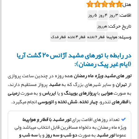
هتل:
5
4
3
2
a
اقامت:
3 روز
4 روز
5 روز
تاریخ حرکت:
هرروز
وسیله:
هواپیما
قطار 6 تخته
قطار 4 تخته
قطار فدک
در رابطه با تورهای مشهد آژانس 20 گشت آریا
(ایام غیر پیک رمضان):
تور های مشهد ویژه
ماه رمضان
همه روزه در چندین ساعت پروازی
از
تهران
و سایر شهرهای بزرگ که به
مشهد
پرواز مستقیم دارند،
به صورت
هوایی
با
پروازهای
بویینگ
و یا
ایرباس
و به صورت
زمینی
با
قطارهای
تندرو،
چهار تخته
،
شش تخته
و
اتوبوسی
انجام میگیرد.
تعداد روزهای اقامت برای
تور مشهد با قطار و هواپیما
ویژه ماه رمضان به دلخواه مسافرین قابل انتخاب میباشد ولی
عموما
تور مشهد
به صورت
دو شب و سه روز
و یا
سه شب و