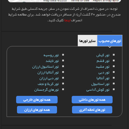
توجه: در صورت انصراف از شرکت نمودن در سفر، جریمه کنسلی طبق شرایط
مندرج در «منشور 20 گشت آریا» از مسافر دریافت خواهد شد. برای مطالعه شرایط
انصراف
اینجا
کلیک کنید.
تورهای محبوب
سایر تورها
تور کیش
تور روسیه
تور قشم
تور تایلند
تور مشهد
تور استانبول ارزان
تور دبی
تور آنتالیا ارزان
تور آنتالیا
تور دبی ارزان
تور استانبول
تور کربلا و نجف
تور کوش آداسی
تورهای گرجستان
همه تورهای داخلی
همه تورهای خارجی
تورهای لحظه آخری
همه تورهای ارزان