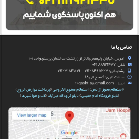
تماس با ما
آدرس: خیابان ولیعصر،بالاتر از زرتشت،ساختمان پرستو،واحد 101
تلفن: 88921447 021
پشتیبانی: 09128465223 — 09123183809
ساعات کاری: 9 صبح الی 18
ایمیل: 20gasht.a@ gmail.com
(
استعلام مجوز آژانس
)(
استعلام ممنوع الخروجی
)(
پرداخت عوارض خروج
)
(
تابلو فرودگاه امام خمینی
)(
تابلو فرودگاه مهرآباد
)(
آب و هوا شهرها
)