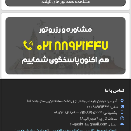
مشاهده همه تورهای تایلند
تماس با ما
آدرس: خیابان ولیعصر،بالاتر از زرتشت،ساختمان پرستو،واحد 101
تلفن: 88921447 021
پشتیبانی: 09128465223 — 09123183809
ساعات کاری: 9 صبح الی 18
ایمیل: 20gasht.a@ gmail.com
(
استعلام مجوز آژانس
)(
استعلام ممنوع الخروجی
)(
پرداخت عوارض خروج
)