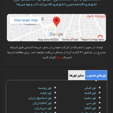
(
تابلو فرودگاه امام خمینی
)(
تابلو فرودگاه مهرآباد
)(
آب و هوا شهرها
)
توجه: در صورت انصراف از شرکت نمودن در سفر، جریمه کنسلی طبق شرایط
مندرج در «منشور 20 گشت آریا» از مسافر دریافت خواهد شد. برای مطالعه شرایط
انصراف
اینجا
کلیک کنید.
تورهای محبوب
سایر تورها
تور کیش
تور روسیه
تور قشم
تور تایلند
تور مشهد
تور استانبول ارزان
تور دبی
تور آنتالیا ارزان
تور آنتالیا
تور دبی ارزان
تور استانبول
تور کربلا و نجف