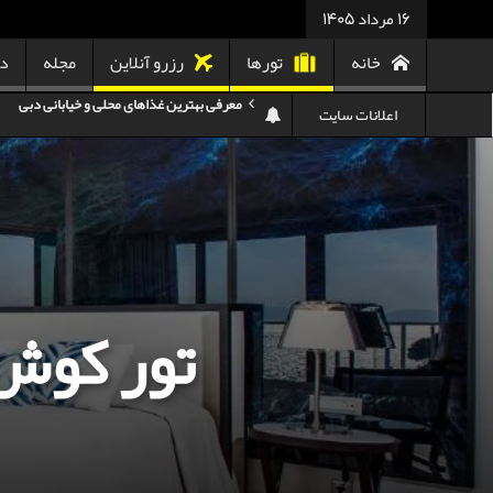
16 مرداد 1405
خانه
تورها
رزرو آنلاین
مجله
در
هزینه سفر به گرجستان
اعلانات سایت
هزینه سفر به تایلند
کدام هواپیمایی کدام ترمینال مهرآباد؟
استرداد بلیط هواپیما در شرایط جنگی
هزینه تفریحات استانبول ۲۰۲۵
سفر به ارمنستان | دیدنی‌ها و تجربیات جذاب
تور کوش
معرفی بهترین غذاهای محلی و خیابانی دبی