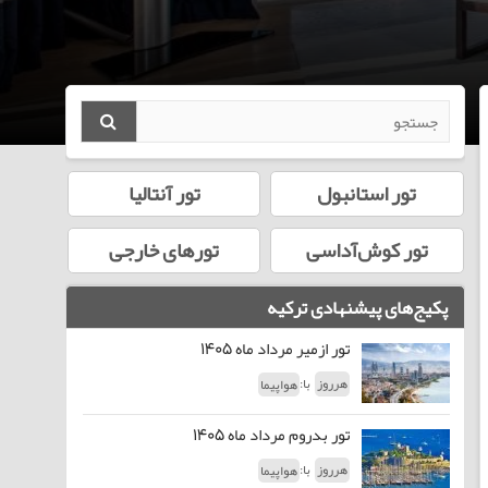
تور استانبول
تور آنتالیا
تور کوش‌آداسی
تورهای خارجی
پکیج‌های پیشنهادی ترکیه
تور ازمیر مرداد ماه 1405
با:
هرروز
هواپیما
تور بدروم مرداد ماه 1405
با:
هرروز
هواپیما