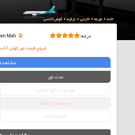
خانه
تورها
خارجی
ترکیه
کوش آداسی
درجه:
Akyar Mevkii Turkmen Mah
شروع قیمت تور کوش آداسی هت
مشاهده 
مدت تور
هر نفر در اتاق 2 تخته
هر نفر اتاق 1 تخته
کودک با تخت