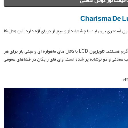
قیمت تور کوش آداسی
Charisma De L
هتل کاریزما دلوکس 5 ستاره دارای یک ساحل خصوصی 60 متری استخری بی نهایت با چشم انداز وسیع از دریای اژه دارد. این هتل 15
همه اتاق های استاندارد دارای بالکن با منظره دریا و حمام آبگرم هستند. تلویزیون LCD با کانال های ماهواره ای و مینی بار برای هر
 آب معدنی و دو نوشابه پر شده است. وای فای رایگان در فضاهای عمومی