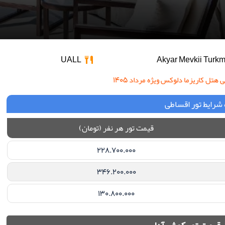
UALL
ل کاریزما دلوکس ویژه مرداد ۱۴۰۵
شرایط تور اقساطی
قیمت تور هر نفر (تومان)
228.700.000
346.200.000
130.800.000