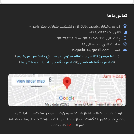
تماس با ما
آدرس: خیابان ولیعصر،بالاتر از زرتشت،ساختمان پرستو،واحد 101
تلفن: 88921447 021
پشتیبانی: 09128465223 — 09123183809
ساعات کاری: 9 صبح الی 18
ایمیل: 20gasht.a@ gmail.com
(
استعلام مجوز آژانس
)(
استعلام ممنوع الخروجی
)(
پرداخت عوارض خروج
)
(
تابلو فرودگاه امام خمینی
)(
تابلو فرودگاه مهرآباد
)(
آب و هوا شهرها
)
توجه: در صورت انصراف از شرکت نمودن در سفر، جریمه کنسلی طبق شرایط
مندرج در «منشور 20 گشت آریا» از مسافر دریافت خواهد شد. برای مطالعه شرایط
انصراف
اینجا
کلیک کنید.