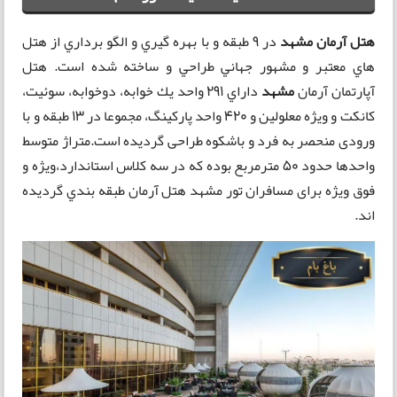
هتل آرمان مشهد
در 9 طبقه و با بهره گيري و الگو برداري از هتل
هاي معتبر و مشهور جهاني طراحي و ساخته شده است. هتل
آپارتمان آرمان
مشهد
داراي 291 واحد يك خوابه، دوخوابه، سوئيت،
كانكت و وي‍ژه معلولين و ۴۲۰ واحد پارکینگ، مجموعا در ۱۳ طبقه و با
ورودی منحصر به فرد و باشکوه طراحی گردیده است.متراژ متوسط
واحدها حدود 50 مترمربع بوده که در سه كلاس استاندارد،ویژه و
فوق ویژه برای مسافران تور مشهد هتل آرمان طبقه بندي گرديده
اند.