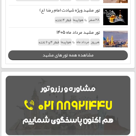
تور مشهد ویژه شهادت امام رضا (ع)
با:
28 صفر
هواپیما
قطار 4 تخته
تور مشهد مرداد ماه 1405
با:
هرروز
مرداد ماه
هواپیما
قطار 4 و 6 تخته
مشاهده همه تورهای مشهد