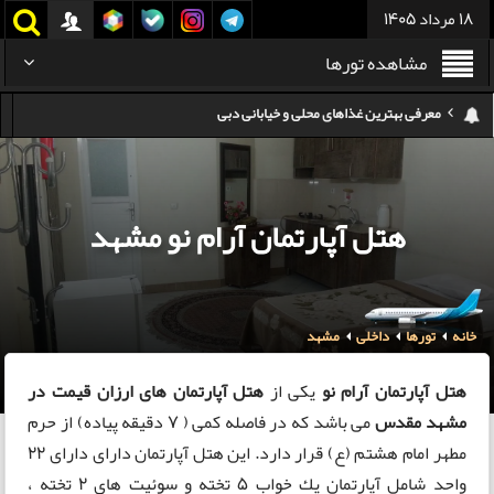
18 مرداد 1405
مشاهده تورها
هزینه سفر به گرجستان
هزینه سفر به تایلند
کدام هواپیمایی کدام ترمینال مهرآباد؟
هتل آپارتمان آرام نو مشهد
استرداد بلیط هواپیما در شرایط جنگی
هزینه تفریحات استانبول ۲۰۲۵
خانه
تورها
داخلی
مشهد
سفر به ارمنستان | دیدنی‌ها و تجربیات جذاب
معرفی بهترین غذاهای محلی و خیابانی دبی
هتل آپارتمان آرام نو
یکی از
هتل آپارتمان های ارزان قیمت در
مشهد مقدس
می باشد که در فاصله کمی ( 7 دقیقه پیاده) از حرم
مطهر امام هشتم (ع) قرار دارد. این هتل آپارتمان دارای دارای 22
واحد شامل آپارتمان یك خواب 5 تخته و سوئیت های 2 تخته ،