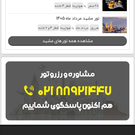
با:
28 صفر
هواپیما
قطار 4 تخته
تور مشهد مرداد ماه 1405
با:
هرروز
مرداد ماه
هواپیما
قطار 4 و 6 تخته
مشاهده همه تورهای مشهد