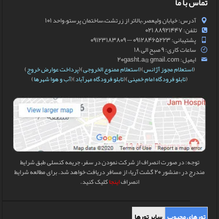
تماس با ما
آدرس: خیابان ولیعصر،بالاتر از زرتشت،ساختمان پرستو،واحد 101
تلفن: 88921447 021
پشتیبانی: 09128465223 — 09123183809
ساعات کاری: 9 صبح الی 18
ایمیل: 20gasht.a@ gmail.com
(
استعلام مجوز آژانس
)(
استعلام ممنوع الخروجی
)(
پرداخت عوارض خروج
)
(
تابلو فرودگاه امام خمینی
)(
تابلو فرودگاه مهرآباد
)(
آب و هوا شهرها
)
توجه: در صورت انصراف از شرکت نمودن در سفر، جریمه کنسلی طبق شرایط
مندرج در «منشور 20 گشت آریا» از مسافر دریافت خواهد شد. برای مطالعه شرایط
انصراف
اینجا
کلیک کنید.
تورهای محبوب
سایر تورها