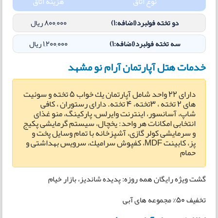
نوع اتاق
هزینه اتاق
دو تخته فولبرد(اضافه:1)
800,000
ریال
سه تخته فولبرد(اضافه:1)
1,200,000
ریال
خدمات هتل آپارتمان آرام نو مشهد
دارای 22 واحد شامل آپارتمان یك خواب 5 تخته و سوئیت
های 2 تخته ، 3تخته، 4 تخته. دارای رستوران ، كافی
شاپ، آسانسور، اینترنت وایرلس، پاركینگ، منو غذای
انتخابی امكانات هر واحد: یخچال، سیستم گرمایشی پكیج
و سرمایشی كولر گازی، آشپزخانه با تمام وسایل پخت و
پز، كابینت MDF، كفپوش سرامیك، سرویس بهداشتی و
حمام
گشت ویژه رایگان همه روزه: پدیده شاندیز، بازار خیام
تخفیف 50% مجموعه های آبی