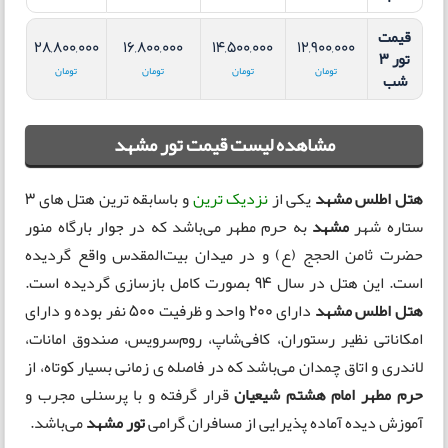
قیمت
28,800,000
16,800,000
14,500,000
12,900,000
تور 3
تومان
تومان
تومان
تومان
شب
مشاهده لیست قیمت تور مشهد
هتل اطلس مشهد
یکی از
نزدیک‌ ترین
و باسابقه ترین هتل‌ های 3
ستاره شهر
مشهد
به حرم مطهر می‌باشد که در جوار بارگاه منور
حضرت ثامن الحجج (ع) و در میدان بیت‌المقدس واقع گردیده
است. این هتل در سال 94 بصورت کامل بازسازی گردیده است.
هتل اطلس مشهد
دارای 200 واحد و ظرفیت 500 نفر بوده و دارای
امکاناتی نظیر رستوران، کافی‌شاپ، روم‌سرویس، صندوق امانات،
لاندری و اتاق چمدان می‌باشد که در فاصله ی زمانی بسیار کوتاه، از
حرم مطهر امام هشتم شیعیان
قرار گرفته و با پرسنلی مجرب و
آموزش دیده آماده پذیرایی از مسافران گرامی
تور مشهد
می‌باشد.