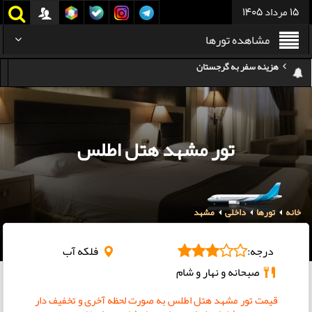
15 مرداد 1405
مشاهده تورها
هزینه سفر به تایلند
کدام هواپیمایی کدام ترمینال مهرآباد؟
استرداد بلیط هواپیما در شرایط جنگی
تور مشهد هتل اطلس
هزینه تفریحات استانبول ۲۰۲۵
سفر به ارمنستان | دیدنی‌ها و تجربیات جذاب
خانه
تورها
داخلی
مشهد
معرفی بهترین غذاهای محلی و خیابانی دبی
هزینه سفر به گرجستان
درجه:
فلکه آب
صبحانه و نهار و شام
قیمت تور مشهد هتل اطلس به صورت لحظه آخری و تخفیف دار