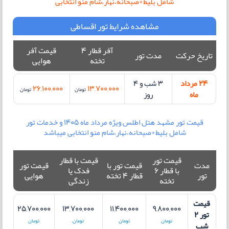
شامل بلیط+صبحانه،نهار،شام منو انتخابی
مشاهده شرایط تور اقساطی
آفر قطار 4
قیمت آفر
تاریخ حرکت
مدت تور
تخته
هوایی
24 مرداد
3 شب و 4
26,100,000
13,700,000
تومان
تومان
ماه
روز
قیمت تور مشهد هتل اطلس ویژه مرداد ماه 1405 و خدمات تور
شامل بلیط+صبحانه،نهار،شام منو انتخابی میباشد
قیمت تور
قیمت با قطار
مدت
قیمت تور با
قیمت تور
با قطار 6
فدک یا
تور
قطار 4 تخته
هوایی
تخته
زندگی
قیمت
25,700,000
13,700,000
11,400,000
9,800,000
تور 2
تومان
تومان
تومان
تومان
شب