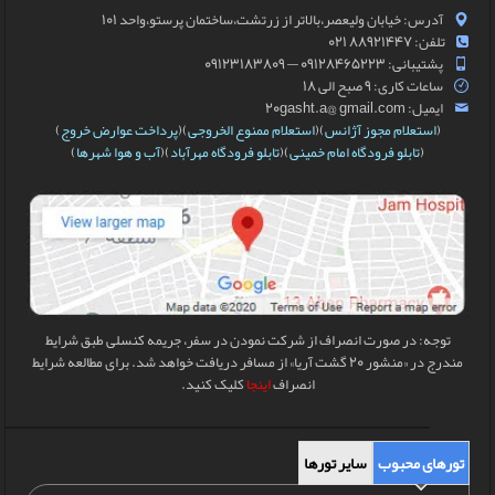
آدرس: خیابان ولیعصر،بالاتر از زرتشت،ساختمان پرستو،واحد 101
تلفن: 88921447 021
پشتیبانی: 09128465223 — 09123183809
ساعات کاری: 9 صبح الی 18
ایمیل: 20gasht.a@ gmail.com
(
استعلام مجوز آژانس
)(
استعلام ممنوع الخروجی
)(
پرداخت عوارض خروج
)
(
تابلو فرودگاه امام خمینی
)(
تابلو فرودگاه مهرآباد
)(
آب و هوا شهرها
)
توجه: در صورت انصراف از شرکت نمودن در سفر، جریمه کنسلی طبق شرایط
مندرج در «منشور 20 گشت آریا» از مسافر دریافت خواهد شد. برای مطالعه شرایط
انصراف
اینجا
کلیک کنید.
تورهای محبوب
سایر تورها