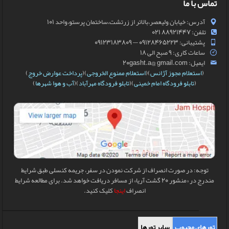
تماس با ما
آدرس: خیابان ولیعصر،بالاتر از زرتشت،ساختمان پرستو،واحد 101
تلفن: 88921447 021
پشتیبانی: 09128465223 — 09123183809
ساعات کاری: 9 صبح الی 18
ایمیل: 20gasht.a@ gmail.com
(
استعلام مجوز آژانس
)(
استعلام ممنوع الخروجی
)(
پرداخت عوارض خروج
)
(
تابلو فرودگاه امام خمینی
)(
تابلو فرودگاه مهرآباد
)(
آب و هوا شهرها
)
توجه: در صورت انصراف از شرکت نمودن در سفر، جریمه کنسلی طبق شرایط
مندرج در «منشور 20 گشت آریا» از مسافر دریافت خواهد شد. برای مطالعه شرایط
انصراف
اینجا
کلیک کنید.
تورهای محبوب
سایر تورها