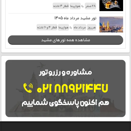
با:
28 صفر
هواپیما
قطار 4 تخته
تور مشهد مرداد ماه 1405
با:
هرروز
مرداد ماه
هواپیما
قطار 4 و 6 تخته
مشاهده همه تورهای مشهد