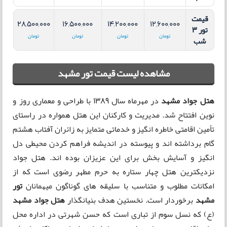
قیمت
28,500,000
16,500,000
14,200,000
12,600,000
تور 3
تومان
تومان
تومان
تومان
شب
مشاهده لیست قیمت تور مشهد
هتل جواد مشهد
در مهرماه سال 1389 با طراحی و معماری روز و
نوین افتتاح شد. مدیریت و کارکنان این هتل همواره در راستای
تأمین اقامتی خاطره انگیز و خدماتی متمایز به زائران آفتاب هشتم
گام برداشته اند و پیوسته در اندیشه فراهم کردن محیطی دل
انگیز و آسایش بخش برای این عزیزان بوده اند. هتل جواد
نزدیکترین هتل چهار ستاره به حرم مطهر رضوی است که از
امکانات مطلوب و متناسب با سلیقه های گوناگون میهمانان
تور
مشهد
برخوردار است. نخستین هدف بنیانگذار
هتل جواد مشهد
(ع) که نسل سوم از تباری است که حسن شهرتی در اداره محل