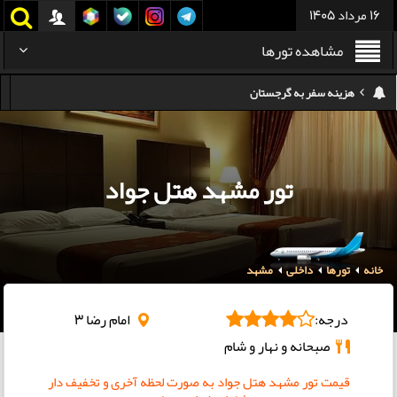
16 مرداد 1405
مشاهده تورها
هزینه سفر به تایلند
کدام هواپیمایی کدام ترمینال مهرآباد؟
استرداد بلیط هواپیما در شرایط جنگی
تور مشهد هتل جواد
هزینه تفریحات استانبول ۲۰۲۵
سفر به ارمنستان | دیدنی‌ها و تجربیات جذاب
خانه
تورها
داخلی
مشهد
معرفی بهترین غذاهای محلی و خیابانی دبی
هزینه سفر به گرجستان
درجه:
امام رضا 3
صبحانه و نهار و شام
قیمت تور مشهد هتل جواد به صورت لحظه آخری و تخفیف دار