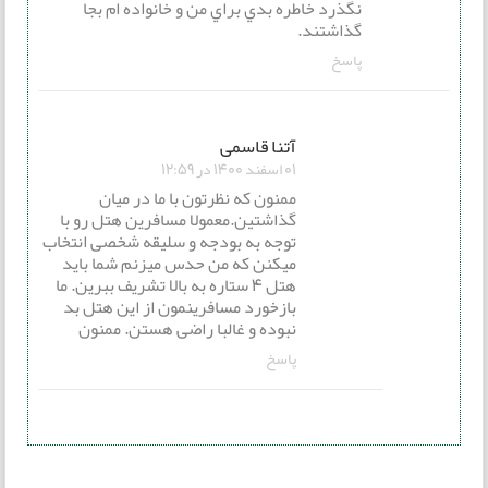
نگذرد خاطره بدي براي من و خانواده ام بجا
گذاشتند.
پاسخ
آتنا قاسمی
01 اسفند 1400 در 12:59
ممنون که نظرتون با ما در میان
گذاشتین.معمولا مسافرین هتل رو با
توجه به بودجه و سلیقه شخصی انتخاب
میکنن که من حدس میزنم شما باید
هتل 4 ستاره به بالا تشریف ببرین. ما
بازخورد مسافرینمون از این هتل بد
نبوده و غالبا راضی هستن. ممنون
پاسخ