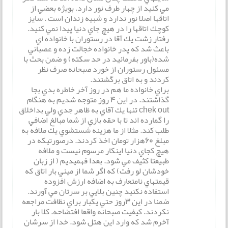
مي كنيد از چهار طرف نور دارد. بويژه بعضي از
اتاقها اصلا نور ندارد و شبيه زندان است . سايز
كوچك اتاقها را در هيچ جاي دنيا پيدا نمي كنيد.
رفتار زشت يك آقا در رستوران با خانواده اي
باعث شد كه پدر خانواده خجالت زده و عصباني
شده(باور بفرمائيد در حد سكته) و ضمن بحث با
مسئول رستوران از خورد صبحانه صرف نظر
كردند و به اتاق برگشتند.
براي خانواده ما هم در روز آخر خاطره بدي بجا
گذاشتند. در اين 4 روز متوجه شديم به هنگام
chek out تنها يك آقاي به ظاهر جدي ولي بداخلاق
را گمارده اند تا با حقه بازي از شما مبالغ اضافي
طلب كند. مثلا از ما هزينه شستشوي يك ملافه به
مبلغ 60هزار تومان اخذ كردند. درصورتيكه در
هيچ كجاي دنيا اينكار مرسوم نيست و ملافه
طبيعتا كثيف مي شود. بعدا فهميديم ( از زبان
خودشان لو رفت) كه اگر شما از ميني بار اتاق كه
قيمتهاي نامتعارف به اضافه ارزش افزوده
استفاده نكنيد چنين بلايي بر سرتان مي آورند.
ضمنا در اين 3روز حتي يكبار براي نظافت مراجعه
نكردند. كيفيت صبحانه واقعا افتضاحه. كلا بار
آخرم شد كه وارد اين هتل شود. خدا از سرشان