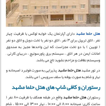
هتل حلما مشهد
دارای آپارتمان یک خوابه لوکس با ظرفیت چهار
نفر ، اتاق تریپل برای 3 نفر ، اتاق دو نفر با تخت دوبل و اتاق دو نفر
( تویین ) با دو تخت مجزاست که این واحدها مجهز به صندوق
امانات ایمن در هر اتاق ، سیستم برق پاورسوئیچ ، دربهای کارتی ,
وسیستم نظافت و مزاحم نشوید تاچ می باشد.
در تور مشهد
هتل حلما مشهد
پذیرایی به صورت فولبرد (صبحانه و
نهار و شام به صورت بوفه یا سلف سرویس ) می باشد.
رستوران و کافی شاپ های هتل حلما مشهد
رستوران
هتل حلما مشهد
واقع در طبقه همکف با ظرفیت 80 نفر (
ساعت کاری: صبحانه 8:00 الی 10:00 ، نهار 13:00 الی 15:00 ، شام