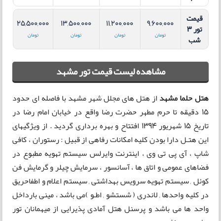
قیمت
25,500,000
13,500,000
11,200,000
9,600,000
تور 3
تومان
تومان
تومان
تومان
شب
مشاهده لیست قیمت تور مشهد
هتل حلما مشهد
از هتل های مجلل شهر مشهد با فاصله ای حدود
15 دقیقه تا حرم مطهر حضرت رضا واقع در خیابان امام رضا در
تاریخ 15 شهریور 1394 افتتاح و بهره برداری گردید . از ویژگیهای
این هتـل دارا بودن کلیه امکانات رفاهی از قبیل : رستوران ، کافی
شاپ ، آی پی تی وی ، اینترنت وایرلس سیستم تهویه مطبوع در
فضاهای عمومی و اتاق ها ، آسانسور ، سرمایش چیلر و گرمایش فن
کوئل , سیستم تهویه سرویس بهداشتی , سیستم اعلام و اطفاحریق
در کلیه واحدها , لاندری ( شستشو , اطـو )می باشد ، مینی بارداخل
واحد ها می باشد و پرسنل هتل آمادی پذیرایی از میهمانان تور