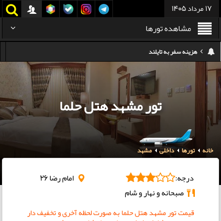
17 مرداد 1405
مشاهده تورها
هزینه سفر به تایلند
کدام هواپیمایی کدام ترمینال مهرآباد؟
استرداد بلیط هواپیما در شرایط جنگی
هزینه تفریحات استانبول ۲۰۲۵
تور مشهد هتل حلما
سفر به ارمنستان | دیدنی‌ها و تجربیات جذاب
معرفی بهترین غذاهای محلی و خیابانی دبی
خانه
تورها
داخلی
مشهد
هزینه سفر به گرجستان
درجه:
امام رضا 26
صبحانه و نهار و شام
قیمت تور مشهد هتل حلما به صورت لحظه آخری و تخفیف دار