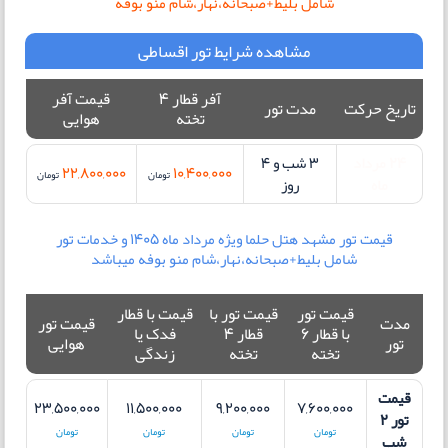
شامل بلیط+صبحانه،نهار،شام منو بوفه
مشاهده شرایط تور اقساطی
آفر قطار 4
قیمت آفر
تاریخ حرکت
مدت تور
تخته
هوایی
24 مرداد
3 شب و 4
22,800,000
10,400,000
تومان
تومان
ماه
روز
قیمت تور مشهد هتل حلما ویژه مرداد ماه 1405 و خدمات تور
شامل بلیط+صبحانه،نهار،شام منو بوفه میباشد
قیمت تور
قیمت تور با
قیمت با قطار
مدت
قیمت تور
با قطار 6
قطار 4
فدک یا
تور
هوایی
تخته
تخته
زندگی
قیمت
23,500,000
11,500,000
9,200,000
7,600,000
تور 2
تومان
تومان
تومان
تومان
شب