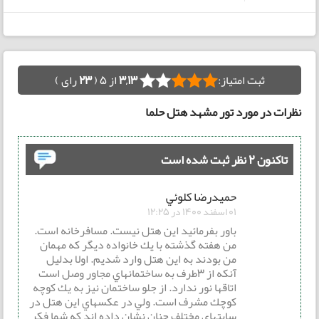
ثبت امتیاز:
3,13
از 5 (
23
رای )
نظرات در مورد تور مشهد هتل حلما
تاکنون 2 نظر ثبت شده است
حميدرضا كلوئي
01 اسفند 1400 در 12:25
باور بفرمائيد اين هتل نيست. مسافرخانه است.
من هفته گذشته با يك خانواده ديگر كه مهمان
من بودند به اين هتل وارد شديم. اولا بدليل
آنكه از 3طرف به ساختمانهاي مجاور وصل است
اتاقها نور ندارد. از جلو ساختمان نيز به يك كوچه
كوچك مشرف است. ولي در عكسهاي اين هتل در
سايتهاي مختلف چنان نشان داده اند كه شما فكر