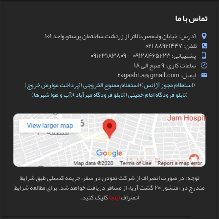
تماس با ما
آدرس: خیابان ولیعصر،بالاتر از زرتشت،ساختمان پرستو،واحد 101
تلفن: 88921447 021
پشتیبانی: 09128465223 — 09123183809
ساعات کاری: 9 صبح الی 18
ایمیل: 20gasht.a@ gmail.com
(
استعلام مجوز آژانس
)(
استعلام ممنوع الخروجی
)(
پرداخت عوارض خروج
)
(
تابلو فرودگاه امام خمینی
)(
تابلو فرودگاه مهرآباد
)(
آب و هوا شهرها
)
توجه: در صورت انصراف از شرکت نمودن در سفر، جریمه کنسلی طبق شرایط
مندرج در «منشور 20 گشت آریا» از مسافر دریافت خواهد شد. برای مطالعه شرایط
انصراف
اینجا
کلیک کنید.