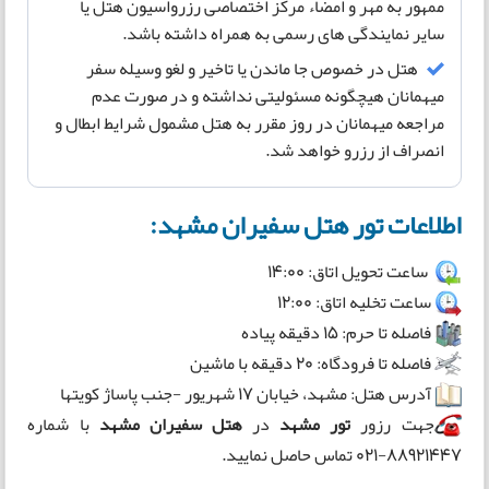
ممهور به مهر و امضاء مرکز اختصاصی رزرواسیون هتل یا
سایر نمایندگی های رسمی به همراه داشته باشد.
هتل در خصوص جا ماندن یا تاخیر و لغو وسیله سفر
میهمانان هیچگونه مسئولیتی نداشته و در صورت عدم
مراجعه میهمانان در روز مقرر به هتل مشمول شرایط ابطال و
انصراف از رزرو خواهد شد.
اطلاعات تور هتل سفیران مشهد:
ساعت تحویل اتاق: 14:00
ساعت تخلیه اتاق: 12:00
فاصله تا حرم: 15 دقیقه پیاده
فاصله تا فرودگاه: 20 دقیقه با ماشین
آدرس هتل: مشهد، خیابان 17 شهریور -جنب پاساژ کویتها
جهت رزور
تور مشهد
در
هتل سفیران مشهد
با شماره
88921447-021 تماس حاصل نمایید.