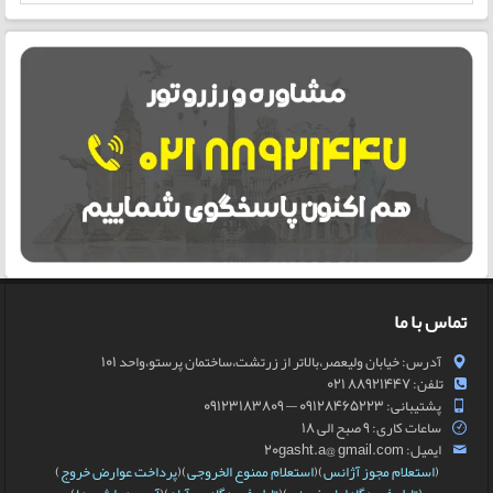
تماس با ما
آدرس: خیابان ولیعصر،بالاتر از زرتشت،ساختمان پرستو،واحد 101
تلفن: 88921447 021
پشتیبانی: 09128465223 — 09123183809
ساعات کاری: 9 صبح الی 18
ایمیل: 20gasht.a@ gmail.com
(
استعلام مجوز آژانس
)(
استعلام ممنوع الخروجی
)(
پرداخت عوارض خروج
)