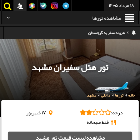
18 مرداد 1405
مشاهده تورها
هزینه سفر به تایلند
کدام هواپیمایی کدام ترمینال مهرآباد؟
استرداد بلیط هواپیما در شرایط جنگی
تور هتل سفیران مشهد
هزینه تفریحات استانبول ۲۰۲۵
سفر به ارمنستان | دیدنی‌ها و تجربیات جذاب
خانه
تورها
داخلی
مشهد
معرفی بهترین غذاهای محلی و خیابانی دبی
هزینه سفر به گرجستان
درجه:
17 شهریور
فقط صبحانه
مشاهده لیست قیمت تور مشهد