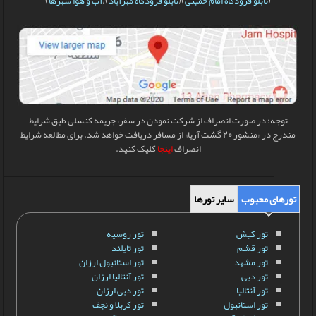
(
تابلو فرودگاه امام خمینی
)(
تابلو فرودگاه مهرآباد
)(
آب و هوا شهرها
)
توجه: در صورت انصراف از شرکت نمودن در سفر، جریمه کنسلی طبق شرایط
مندرج در «منشور 20 گشت آریا» از مسافر دریافت خواهد شد. برای مطالعه شرایط
انصراف
اینجا
کلیک کنید.
تورهای محبوب
سایر تورها
تور کیش
تور روسیه
تور قشم
تور تایلند
تور مشهد
تور استانبول ارزان
تور دبی
تور آنتالیا ارزان
تور آنتالیا
تور دبی ارزان
تور استانبول
تور کربلا و نجف