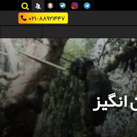
021-88921447
انگیز