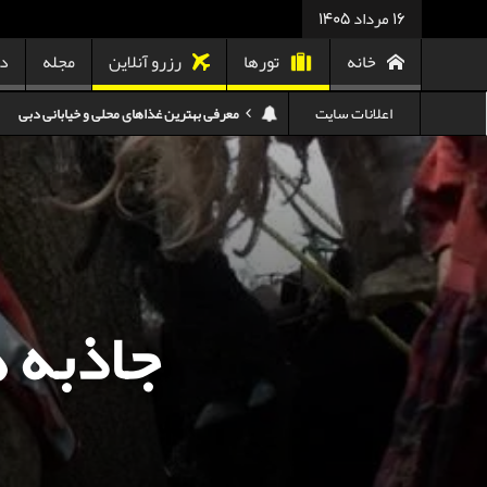
16 مرداد 1405
خانه
تورها
رزرو آنلاین
مجله
در
اعلانات سایت
هزینه سفر به تایلند
کدام هواپیمایی کدام ترمینال مهرآباد؟
استرداد بلیط هواپیما در شرایط جنگی
هزینه تفریحات استانبول ۲۰۲۵
سفر به ارمنستان | دیدنی‌ها و تجربیات جذاب
جاذبه 
معرفی بهترین غذاهای محلی و خیابانی دبی
هزینه سفر به گرجستان