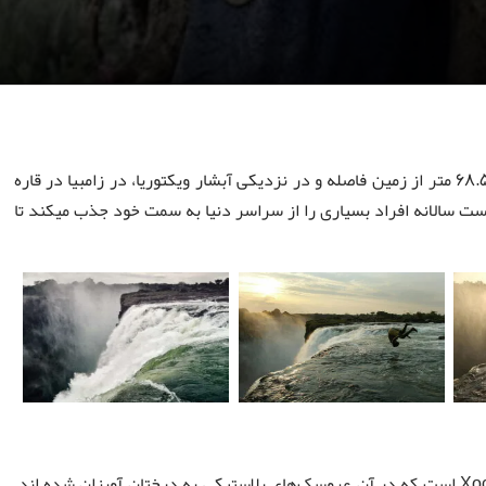
استخر شیطان که استخری طبیعی در بالای کوه است، حدود 68.5 متر از زمین فاصله و در نزدیکی آبشار ویکتوریا، در زامبیا در قاره
است سالانه افراد بسیاری را از سراسر دنیا به سمت خود جذب میکند تا
توجه داشته باشید که جزیره‌ای در مکزیک به نام Xochimilco است که در آن عروسک‌های پلاستیکی به درختان آویزان شده اند.