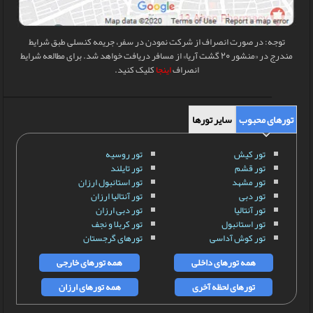
توجه: در صورت انصراف از شرکت نمودن در سفر، جریمه کنسلی طبق شرایط
مندرج در «منشور 20 گشت آریا» از مسافر دریافت خواهد شد. برای مطالعه شرایط
انصراف
اینجا
کلیک کنید.
تورهای محبوب
سایر تورها
تور کیش
تور روسیه
تور قشم
تور تایلند
تور مشهد
تور استانبول ارزان
تور دبی
تور آنتالیا ارزان
تور آنتالیا
تور دبی ارزان
تور استانبول
تور کربلا و نجف
تور کوش آداسی
تورهای گرجستان
همه تورهای داخلی
همه تورهای خارجی
تورهای لحظه آخری
همه تورهای ارزان