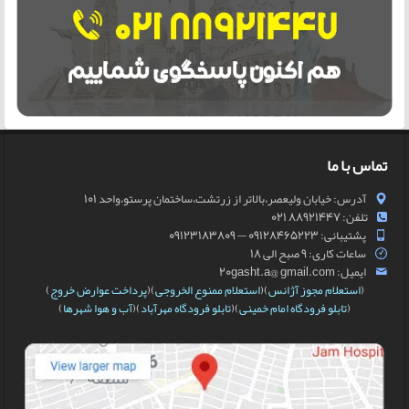
تماس با ما
آدرس: خیابان ولیعصر،بالاتر از زرتشت،ساختمان پرستو،واحد 101
تلفن: 88921447 021
پشتیبانی: 09128465223 — 09123183809
ساعات کاری: 9 صبح الی 18
ایمیل: 20gasht.a@ gmail.com
(
استعلام مجوز آژانس
)(
استعلام ممنوع الخروجی
)(
پرداخت عوارض خروج
)
(
تابلو فرودگاه امام خمینی
)(
تابلو فرودگاه مهرآباد
)(
آب و هوا شهرها
)