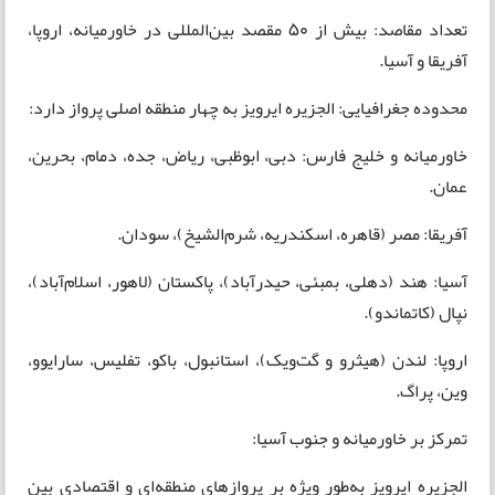
تعداد مقاصد: بیش از 50 مقصد بین‌المللی در خاورمیانه، اروپا،
آفریقا و آسیا.
محدوده جغرافیایی: الجزیره ایرویز به چهار منطقه اصلی پرواز دارد:
خاورمیانه و خلیج فارس: دبی، ابوظبی، ریاض، جده، دمام، بحرین،
عمان.
آفریقا: مصر (قاهره، اسکندریه، شرم‌الشیخ)، سودان.
آسیا: هند (دهلی، بمبئی، حیدرآباد)، پاکستان (لاهور، اسلام‌آباد)،
نپال (کاتماندو).
اروپا: لندن (هیثرو و گت‌ویک)، استانبول، باکو، تفلیس، سارایوو،
وین، پراگ.
تمرکز بر خاورمیانه و جنوب آسیا:
الجزیره ایرویز به‌طور ویژه بر پروازهای منطقه‌ای و اقتصادی بین