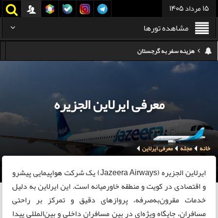
15 مرداد 1405
مشاهده تورها
هزینه سفر به گرجستان
هزینه سفر به تایلند
کدام هواپیمایی کدام ترمینال مهرآباد؟
معرفی ایرلاین الجزیره
استرداد بلیط هواپیما در شرایط جنگی
هزینه تفریحات استانبول ۲۰۲۵
خانه
مجله
سفر به ارمنستان | دیدنی‌ها و تجربیات جذاب
معرفی ایرلاین
معرفی بهترین غذاهای محلی و خیابانی دبی
ایرلاین الجزیره (Jazeera Airways) یک شرکت هواپیمایی پیشرو
و اقتصادی در کویت و منطقه خاورمیانه است. این ایرلاین به دلیل
خدمات مقرون‌به‌صرفه، پروازهای دقیق و تمرکز بر راحتی
مسافران، جایگاه ویژه‌ای در بین مسافران داخلی و بین‌المللی پیدا