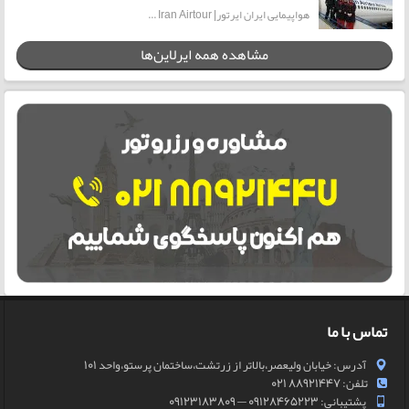
هواپیمایی ایران ایرتور| Iran Airtour ...
مشاهده همه ایرلاین‌ها
تماس با ما
آدرس: خیابان ولیعصر،بالاتر از زرتشت،ساختمان پرستو،واحد 101
تلفن: 88921447 021
پشتیبانی: 09128465223 — 09123183809