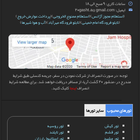
ساعات کاری: 9 صبح الی 18
ایمیل: 20gasht.a@ gmail.com
(
استعلام مجوز آژانس
)(
استعلام ممنوع الخروجی
)(
پرداخت عوارض خروج
)
(
تابلو فرودگاه امام خمینی
)(
تابلو فرودگاه مهرآباد
)(
آب و هوا شهرها
)
توجه: در صورت انصراف از شرکت نمودن در سفر، جریمه کنسلی طبق شرایط
مندرج در «منشور 20 گشت آریا» از مسافر دریافت خواهد شد. برای مطالعه شرایط
انصراف
اینجا
کلیک کنید.
تورهای محبوب
سایر تورها
تور کیش
تور روسیه
تور قشم
تور تایلند
تور مشهد
تور استانبول ارزان