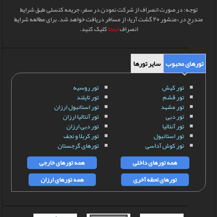
توجه: در صورت انصراف از شرکت نمودن در سفر، جریمه کنسلی طبق شرایط
مندرج در «منشور 20 گشت آریا» از مسافر دریافت خواهد شد. برای مطالعه شرایط
انصراف
اینجا
کلیک کنید.
تورهای محبوب
سایر تورها
تور کیش
تور روسیه
تور قشم
تور تایلند
تور مشهد
تور استانبول ارزان
تور دبی
تور آنتالیا ارزان
تور آنتالیا
تور دبی ارزان
تور استانبول
تور کربلا و نجف
تور کوش آداسی
تورهای گرجستان
همه تورهای داخلی
همه تورهای خارجی
تورهای لحظه آخری
همه تورهای ارزان