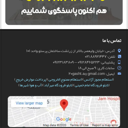
تماس با ما
آدرس: خیابان ولیعصر،بالاتر از زرتشت،ساختمان پرستو،واحد 101
تلفن: 88921447 021
پشتیبانی: 09128465223 — 09123183809
ساعات کاری: 9 صبح الی 18
ایمیل: 20gasht.a@ gmail.com
(
استعلام مجوز آژانس
)(
استعلام ممنوع الخروجی
)(
پرداخت عوارض خروج
)
(
تابلو فرودگاه امام خمینی
)(
تابلو فرودگاه مهرآباد
)(
آب و هوا شهرها
)