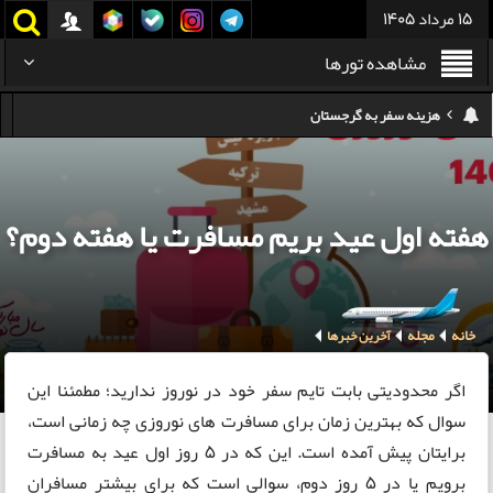
15 مرداد 1405
مشاهده تورها
هزینه سفر به تایلند
کدام هواپیمایی کدام ترمینال مهرآباد؟
استرداد بلیط هواپیما در شرایط جنگی
هفته اول عید بریم مسافرت یا هفته دوم؟
هزینه تفریحات استانبول ۲۰۲۵
سفر به ارمنستان | دیدنی‌ها و تجربیات جذاب
خانه
مجله
معرفی بهترین غذاهای محلی و خیابانی دبی
آخرین خبرها
هزینه سفر به گرجستان
اگر محدودیتی بابت تایم سفر خود در نوروز ندارید؛ مطمئنا این
سوال که بهترین زمان برای مسافرت های نوروزی چه زمانی است،
برایتان پیش آمده است. این که در 5 روز اول عید به مسافرت
برویم یا در 5 روز دوم، سوالی است که برای بیشتر مسافران