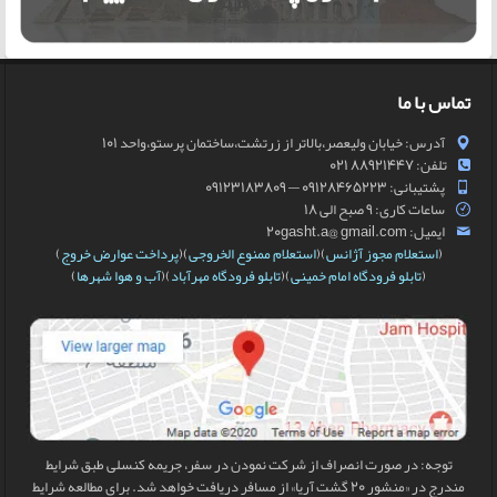
تماس با ما
آدرس: خیابان ولیعصر،بالاتر از زرتشت،ساختمان پرستو،واحد 101
تلفن: 88921447 021
پشتیبانی: 09128465223 — 09123183809
ساعات کاری: 9 صبح الی 18
ایمیل: 20gasht.a@ gmail.com
(
استعلام مجوز آژانس
)(
استعلام ممنوع الخروجی
)(
پرداخت عوارض خروج
)
(
تابلو فرودگاه امام خمینی
)(
تابلو فرودگاه مهرآباد
)(
آب و هوا شهرها
)
توجه: در صورت انصراف از شرکت نمودن در سفر، جریمه کنسلی طبق شرایط
مندرج در «منشور 20 گشت آریا» از مسافر دریافت خواهد شد. برای مطالعه شرایط