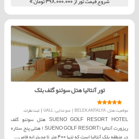
شروع قیمت تور از 398.000.000 تومان
تور آنتالیا هتل سوئنو گلف بلک
موقعیت هتل: BELEK,ANTALYA
|
منو غذایی: UALL
|
ثبت نظرات
SUENO GOLF RESORT HOTEL هتل سوئنو گلف
ریزورت آنتالیا (SUENO GOLF RESORT ) هتلی پنج ستاره
در منطقه بلک آنتالیا است که تنها 400 متر تا مدیترانه فاص ...