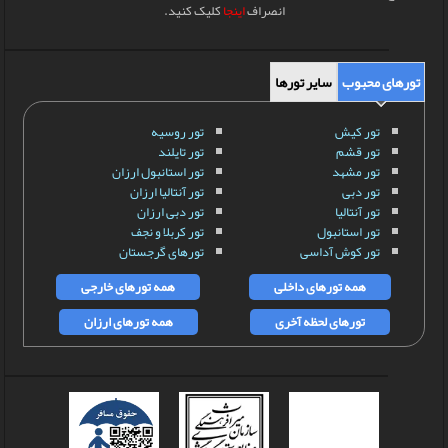
انصراف
اینجا
کلیک کنید.
تورهای محبوب
سایر تورها
تور کیش
تور روسیه
تور قشم
تور تایلند
تور مشهد
تور استانبول ارزان
تور دبی
تور آنتالیا ارزان
تور آنتالیا
تور دبی ارزان
تور استانبول
تور کربلا و نجف
تور کوش آداسی
تورهای گرجستان
همه تورهای داخلی
همه تورهای خارجی
تورهای لحظه آخری
همه تورهای ارزان