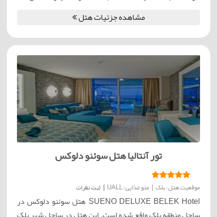
مشاهده جزئیات هتل
تور آنتالیا هتل سوئنو دلوکس
موقعیت هتل: بلک
|
منو غذایی: UALL
|
ثبت نظرات
SUENO DELUXE BELEK Hotel هتل سوئنو دلوکس در
ساحل منطقه بلک واقع شده است. این هتل در ساحل شهر بلک