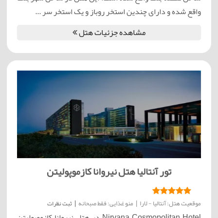
واقع شده و دارای چندین استخر روباز و یک استخر سر ...
مشاهده جزئیات هتل
تور آنتالیا هتل نیروانا کازموپولیتن
موقعیت هتل: آنتالیا - لارا
|
منو غذایی: فقط صبحانه
|
ثبت نظرات
Nirvana Cosmopolitan Hotel در هتل نیروانا کازموپولیتن