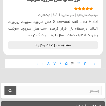
موقعیت هتل: لارا
|
منو غذایی: UALL
|
ثبت نظرات
Sherwood suit Lara Hotel هتل شروود سوییت ریزورت
آنتالیا درمنطقه لارا قرار گرفته است.هتل شروود سوئیت
ریزورت آنتالیا خدمات ماساژ را به صورت گسترده ...
مشاهده جزئیات هتل
»
›
8
7
6
5
4
3
2
1
‹
تورهای پیشنهادی