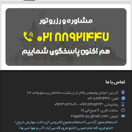
تماس با ما
آدرس: خیابان ولیعصر،بالاتر از زرتشت،ساختمان پرستو،واحد 101
تلفن: 88921447 021
پشتیبانی: 09128465223 — 09123183809
ساعات کاری: 9 صبح الی 18
ایمیل: 20gasht.a@ gmail.com
(
استعلام مجوز آژانس
)(
استعلام ممنوع الخروجی
)(
پرداخت عوارض خروج
)
(
تابلو فرودگاه امام خمینی
)(
تابلو فرودگاه مهرآباد
)(
آب و هوا شهرها
)