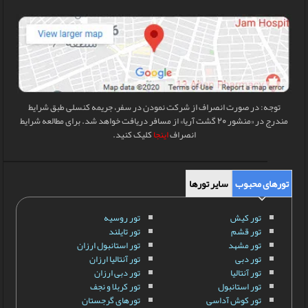
توجه: در صورت انصراف از شرکت نمودن در سفر، جریمه کنسلی طبق شرایط
مندرج در «منشور 20 گشت آریا» از مسافر دریافت خواهد شد. برای مطالعه شرایط
انصراف
اینجا
کلیک کنید.
تورهای محبوب
سایر تورها
تور کیش
تور روسیه
تور قشم
تور تایلند
تور مشهد
تور استانبول ارزان
تور دبی
تور آنتالیا ارزان
تور آنتالیا
تور دبی ارزان
تور استانبول
تور کربلا و نجف
تور کوش آداسی
تورهای گرجستان