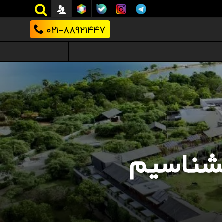
021-88921447
بشناسیم