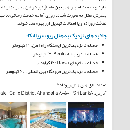
دارد و خدمات اسپا و همچنین ماساژ نیز در این مجموعه ارائه
پذیرش هتل به صورت شبانه روزی آماده خدمت رسانی به میهما
نظافت روزانه و یا امکانات تبدیل ارز بهره مند شوند.
جاذبه های نزدیک به هتل ریو سریلانکا:
فاصله تا نزدیک‌ترین ایستگاه راه آهن: ۱۳ کیلومتر
فاصله تا دریاچه Bentota: ‏۱۳ کیلومتر
فاصله تا باغ‌های Bawa : ‏۱۶ کیلومتر
فاصله تا نزدیک‌ترین فرودگاه بین المللی : ۶۰ کیلومتر
تعداد اتاق های هتل ریو: 501
آدرس: Ahungalla Beach, Bentota Walallawita korale – Galle District, Ahungalla 80500, Sri LankA