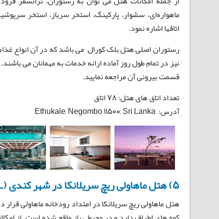
از جمله امکانات هتل می توان به رستوران، ترانسفر فرود
ماهواره‌ای، سشوار، پارکینگ، استخر سرباز، استخر سرپوشید
اتاقها اشاره نمود.
رستوران اصلی هتل بلک کورال می باشد که در آن انواع غذاه
نیز در تمام طول روز آماده ارائه خدمات به مهمانان می باشند.
قسمت بیرونی آن مراجعه نمایید.
تعداد اتاق های هتل: 78 اتاق
آدرس: Ethukale, Negombo 11500, Sri Lanka
5) هتل ماهاولی ریچ سریلانکا در شهر کندی (MAHAWEI REACH HOTEL)
هتل ماهاولی ریچ سریلانکا در امتداد رودخانه ماهاولی قرار د
کوه های اطراف دارد و در محیطی باز واقع شده است. از امکاا