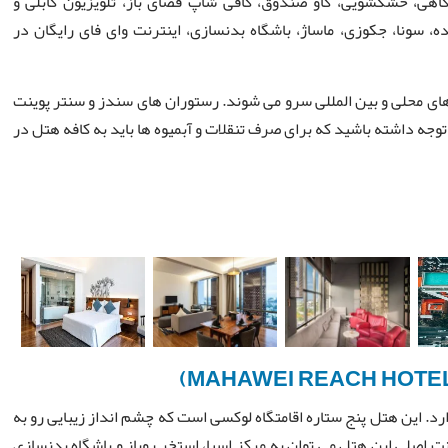
گاهی، خشکشویی، گاو صندوق، کافی شاپ فضای باز، تلویزیون کابلی و
ه، سونا، جکوزی، ماساژ، باشگاه بدنسازی، اینترنت وای فای رایگان در
ای محلی و بین المللی سرو می شوند. رستوران های سندز و سنتر پوینت
 توجه داشته باشید که برای صرف تنقلات و آبمیوه ها باید به کافه هتل در
ارد. این هتل پنج ستاره اقامتگاه لوکسی است که چشم انداز زیبایی رو به
نت اصلی این هتل می توان به مرکز اسپا، استخر روباز و باشگاه بدنسازی