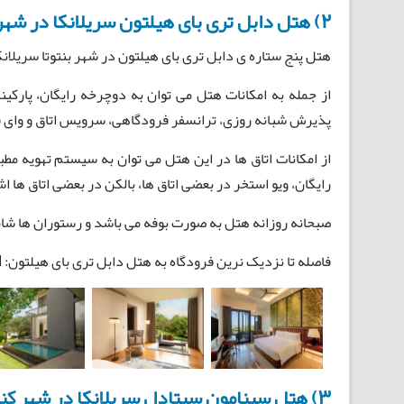
2) هتل دابل تری بای هیلتون سریلانکا در شهر بنتوتا (DOUBLE TREE BY HILTON HOTEL)
هتل پنج ستاره ی دابل تری بای هیلتون در شهر بنتوتا سریلان
از جمله به امکانات هتل می توان به دوچرخه رایگان، پارکی
پذیرش شبانه روزی، ترانسفر فرودگاهی، سرویس اتاق و وای فا
از امکانات اتاق ها در این هتل می توان به سیستم تهویه م
رایگان، ویو استخر در بعضی اتاق ها، بالکن در بعضی اتاق ها اش
صبحانه روزانه هتل به صورت بوفه می باشد و رستوران ها شام
فاصله تا نزدیک نرین فرودگاه به هتل دابل تری بای هیلتون: 23KM
3) هتل سینامون سیتادل سریلانکا در شهر کندی (CINAMON CITADEL HOTEL)