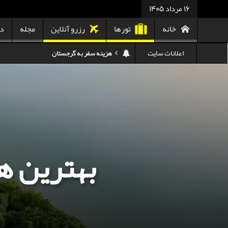
16 مرداد 1405
خانه
تورها
رزرو آنلاین
مجله
در
اعلانات سایت
هزینه سفر به تایلند
کدام هواپیمایی کدام ترمینال مهرآباد؟
استرداد بلیط هواپیما در شرایط جنگی
هزینه تفریحات استانبول ۲۰۲۵
سفر به ارمنستان | دیدنی‌ها و تجربیات جذاب
بهترین ه
معرفی بهترین غذاهای محلی و خیابانی دبی
هزینه سفر به گرجستان