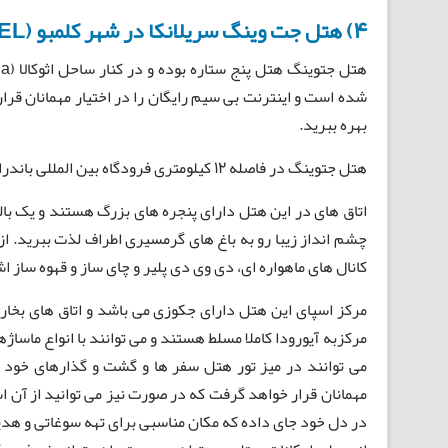
4) هتل جت وینگ سریلانکا در شهر کلمبو (JET WING COLOMBO HOTEL)
شده است و اینترنت بی سیم رایگان را در اختیار مهمانان قرار
بهره ببرید.
هتل جتوینگ در فاصله 12 کیلومتری فرودگاه بین المللی باندرانایکی قرار دارد و شهر کلمبو نیز در 35 کیلومتری آن می باشد.
اتاق های در این هتل دارای پنجره های بزرگ هستند و یک بالکن
چشم انداز زیبا رو به باغ های گرمسیری اطراف لذت ببرید. از
کانال های ماهواره ای، دی وی دی پلیر و چای ساز و قهوه ساز اش
مرکز اسپای این هتل دارای جکوزی می باشد و اتاق های بخار
مرکزبه آیورودا کاملا مسلط هستند و می توانند با انواع ماسا
می توانند در میز تور هتل سفر ها و گشت و گذارهای خود را
مهمانان قرار خواهد گرفت که در صورت نیز می توانید از آن 
در دل خود جای داده که مکان مناسبی برای تهه سوغاتی و هد