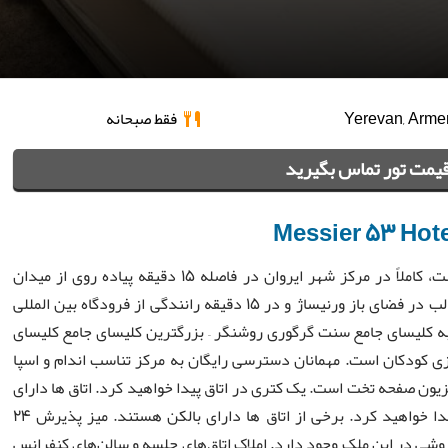
فقط صبحانه
قیمت تور تماس بگیرید
Messier 53 Hot
هتل Messier 53 Yerevan که به تازگی بازسازی شده است، کاملاً در مرکز شهر ایروان در فاصله 15 دقیقه پیاده روی از میدان
جمهوری با دسترسی آسان به بازار نمایشگاهی رنگارنگ و جالب در فضای باز ورنیساژ و در 15 دقیقه رانندگی از فرودگاه بین المللی
ه کلیسای جامع سنت گرگوری روشنگر – بزرگترین کلیسای جامع کلیسای
ازی کودکان است. مهمانان دسترسی رایگان به مرکز تناسب اندام و اسپا
یزیون صفحه تخت است. یک کتری در اتاق پیدا خواهید کرد. اتاق ها دارای
حمام اختصاصی هستند. برای راحتی شما، حمام و دمپایی پیدا خواهید کرد. برخی از اتاق ها دارای بالکن هستند. میز پذیرش 24
وشی در این ملک وجود دارد. املاک اتاق‌های جلسه و سالن‌های کنفرانس