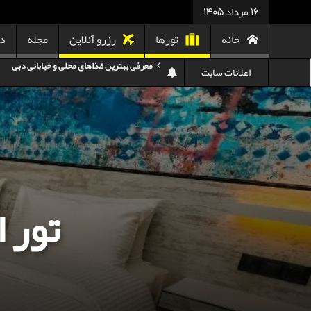
16 مرداد 1405
خانه
تورها
رزرو آنلاین
مجله
در
اعلانات سایت
هزینه سفر به تایلند
کدام هواپیمایی کدام ترمینال مهرآباد؟
استرداد بلیط هواپیما در شرایط جنگی
هزینه تفریحات استانبول ۲۰۲۵
سفر به ارمنستان | دیدنی‌ها و تجربیات جذاب
تور 
معرفی بهترین غذاهای محلی و خیابانی دبی
هزینه سفر به گرجستان