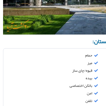
حمام
میز
قهوه/چای ساز
بیده
بالکن اختصاصی
امن
تلفن