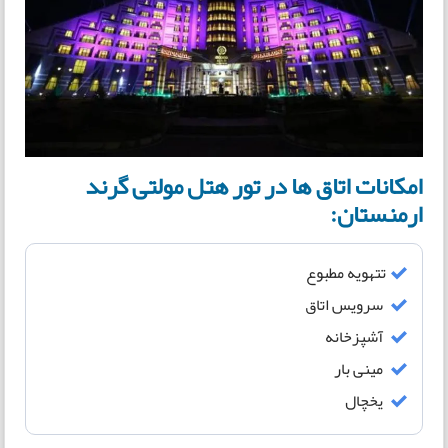
امکانات اتاق ها در تور هتل مولتی گرند
ارمنستان:
تتهویه مطبوع
سرویس اتاق
آشپزخانه
مینی بار
یخچال