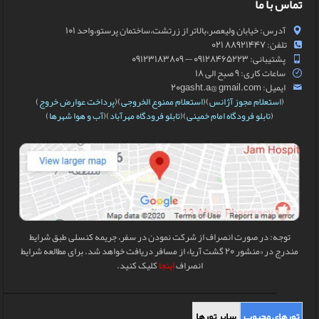
تماس با ما
آدرس: خیابان ولیعصر،بالاتر از زرتشت،ساختمان پرستو،واحد 101
تلفن: 88921447 021
پشتیبانی: 09128465223 — 09123183809
ساعات کاری: 9 صبح الی 18
ایمیل: 20gasht.a@ gmail.com
(
استعلام مجوز آژانس
)(
استعلام ممنوع الخروجی
)(
پرداخت عوارض خروج
)
(
تابلو فرودگاه امام خمینی
)(
تابلو فرودگاه مهرآباد
)(
آب و هوا شهرها
)
توجه: در صورت انصراف از شرکت نمودن در سفر، جریمه کنسلی طبق شرایط
مندرج در «منشور 20 گشت آریا» از مسافر دریافت خواهد شد. برای مطالعه شرایط
انصراف
اینجا
کلیک کنید.
تورهای محبوب
سایر تورها