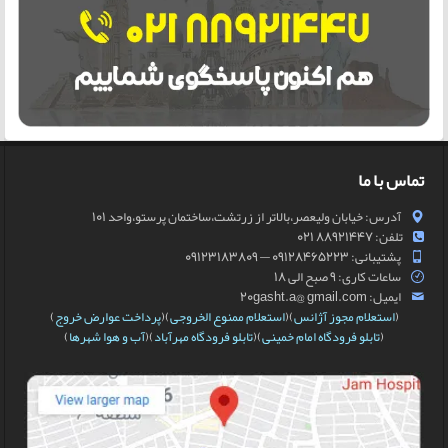
تماس با ما
آدرس: خیابان ولیعصر،بالاتر از زرتشت،ساختمان پرستو،واحد 101
تلفن: 88921447 021
پشتیبانی: 09128465223 — 09123183809
ساعات کاری: 9 صبح الی 18
ایمیل: 20gasht.a@ gmail.com
(
استعلام مجوز آژانس
)(
استعلام ممنوع الخروجی
)(
پرداخت عوارض خروج
)
(
تابلو فرودگاه امام خمینی
)(
تابلو فرودگاه مهرآباد
)(
آب و هوا شهرها
)