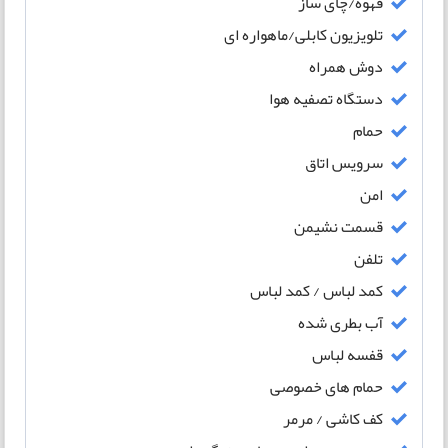
قهوه/چای ساز
تلویزیون کابلی/ماهواره ای
دوش همراه
دستگاه تصفیه هوا
حمام
سرویس اتاق
امن
قسمت نشیمن
تلفن
کمد لباس / کمد لباس
آب بطری شده
قفسه لباس
حمام های خصوصی
کف کاشی / مرمر