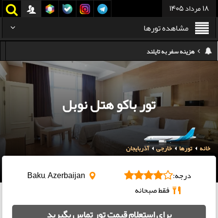
18 مرداد 1405
مشاهده تورها
هزینه سفر به تایلند
کدام هواپیمایی کدام ترمینال مهرآباد؟
استرداد بلیط هواپیما در شرایط جنگی
تور باکو هتل نوبل
هزینه تفریحات استانبول ۲۰۲۵
سفر به ارمنستان | دیدنی‌ها و تجربیات جذاب
خانه
تورها
خارجی
آذربایجان
معرفی بهترین غذاهای محلی و خیابانی دبی
هزینه سفر به گرجستان
درجه:
Baku, Azerbaijan
فقط صبحانه
برای استعلام قیمت تور تماس بگیرید