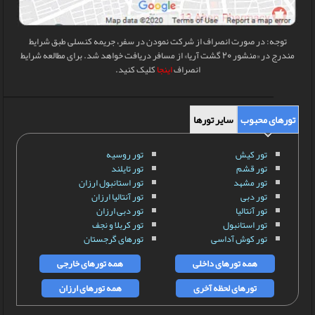
توجه: در صورت انصراف از شرکت نمودن در سفر، جریمه کنسلی طبق شرایط
مندرج در «منشور 20 گشت آریا» از مسافر دریافت خواهد شد. برای مطالعه شرایط
انصراف
اینجا
کلیک کنید.
تورهای محبوب
سایر تورها
تور کیش
تور روسیه
تور قشم
تور تایلند
تور مشهد
تور استانبول ارزان
تور دبی
تور آنتالیا ارزان
تور آنتالیا
تور دبی ارزان
تور استانبول
تور کربلا و نجف
تور کوش آداسی
تورهای گرجستان
همه تورهای داخلی
همه تورهای خارجی
تورهای لحظه آخری
همه تورهای ارزان