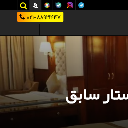
021-88921447
ستار سابق