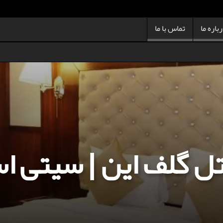
باره ما
تماس با ما
ل گلف این | سیتی ا