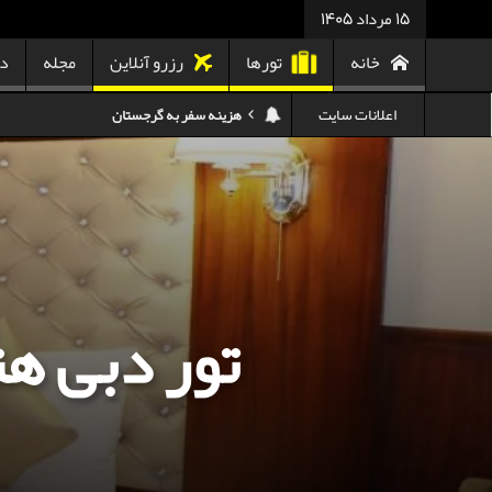
15 مرداد 1405
خانه
تورها
رزرو آنلاین
مجله
در
هزینه سفر به تایلند
اعلانات سایت
کدام هواپیمایی کدام ترمینال مهرآباد؟
استرداد بلیط هواپیما در شرایط جنگی
هزینه تفریحات استانبول ۲۰۲۵
سفر به ارمنستان | دیدنی‌ها و تجربیات جذاب
معرفی بهترین غذاهای محلی و خیابانی دبی
تور دبی هت
هزینه سفر به گرجستان