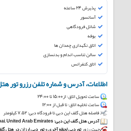
پذیرش 24 ساعته
آسانسور
شاتل فرودگاهی
بوفه
اتاق نگهداری چمدان ها
سالن تناسب اندام و بدنسازی
اتاق کنفرانس
اطلاعات، آدرس و شماره تلفن رزرو تور هتل
ساعت تحویل اتاق: از15:00 تا 24:00
ساعت تخلیه اتاق: تا قبل از 12:00
فاصله هتل گلف این دبی تا فرودگاه دبی: 7.52 کیلومتر
آدرس هتل گلف این دبی:
ai, United Arab Emirates
جهت رزور
توردبی لحظه آخری
و
تور دبی ارزان در
هتل گلف