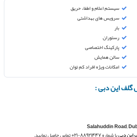
سیستم اعلام و اطفاء حریق
سرویس های بهداشتی
بار
رستوران
پارکینگ اختصاصی
سالن همایش
امکانات ویژه افراد کم توان
 گلف این دبی :
Salahuddin Road, Dub
 این دبی
با شماره 88921447-021 تماس حاصل نمایید.